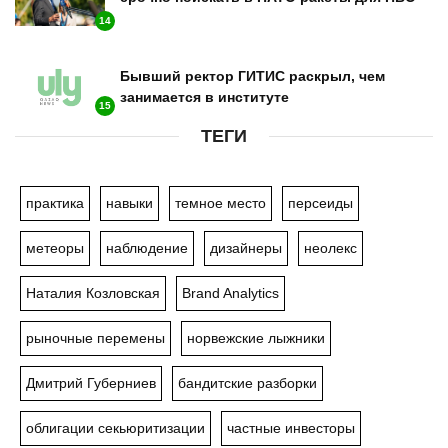
14
Бывший ректор ГИТИС раскрыл, чем
занимается в институте
15
ТЕГИ
практика
навыки
темное место
персеиды
метеоры
наблюдение
дизайнеры
неолекс
Наталия Козловская
Brand Analytics
рыночные перемены
норвежские лыжники
Дмитрий Губерниев
бандитские разборки
облигации секьюритизации
частные инвесторы