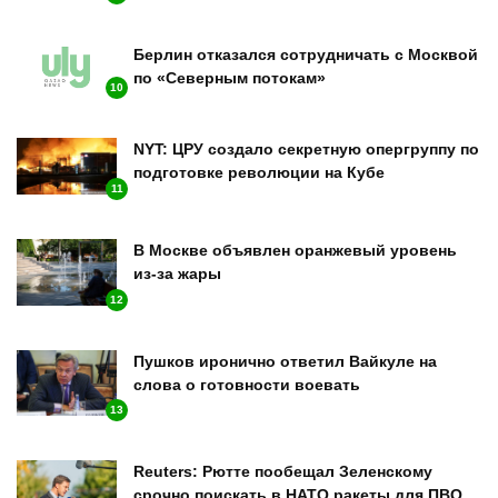
Берлин отказался сотрудничать с Москвой
по «Северным потокам»
10
NYT: ЦРУ создало секретную опергруппу по
подготовке революции на Кубе
11
В Москве объявлен оранжевый уровень
из-за жары
12
Пушков иронично ответил Вайкуле на
слова о готовности воевать
13
Reuters: Рютте пообещал Зеленскому
срочно поискать в НАТО ракеты для ПВО