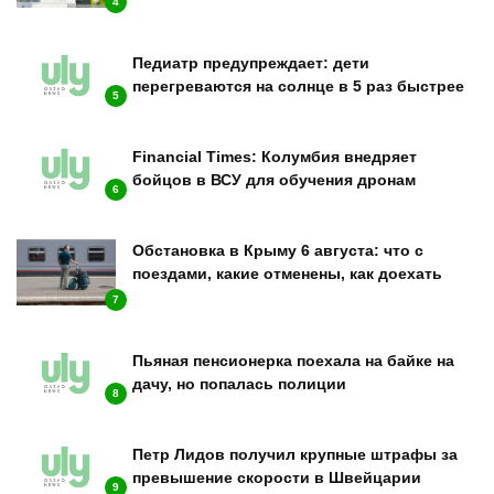
4
Педиатр предупреждает: дети
перегреваются на солнце в 5 раз быстрее
5
Financial Times: Колумбия внедряет
бойцов в ВСУ для обучения дронам
6
Обстановка в Крыму 6 августа: что с
поездами, какие отменены, как доехать
7
Пьяная пенсионерка поехала на байке на
дачу, но попалась полиции
8
Петр Лидов получил крупные штрафы за
превышение скорости в Швейцарии
9