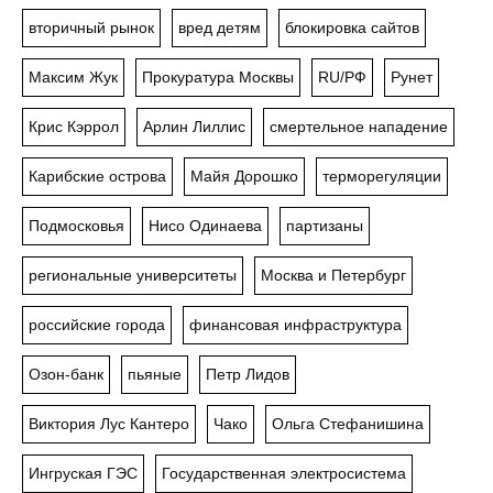
вторичный рынок
вред детям
блокировка сайтов
Максим Жук
Прокуратура Москвы
RU/РФ
Рунет
Крис Кэррол
Арлин Лиллис
смертельное нападение
Карибские острова
Майя Дорошко
терморегуляции
Подмосковья
Нисо Одинаева
партизаны
региональные университеты
Москва и Петербург
российские города
финансовая инфраструктура
Озон-банк
пьяные
Петр Лидов
Виктория Лус Кантеро
Чако
Ольга Стефанишина
Ингруская ГЭС
Государственная электросистема