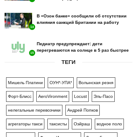
В «Озон банке» сообщили об отсутствии
влияния санкций Британии на работу
14
Педиатр предупреждает: дети
перегреваются на солнце в 5 раз быстрее
15
ТЕГИ
Мишель Платини
ОУН*-УПА*
Волынская резня
Форт-Блисс
AeroVironment
Locust
Эль-Пасо
нелегальные перевозчики
Андрей Попков
агрегаторы такси
таксисты
Оэйраш
водное поло