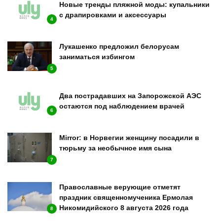
Новые тренды пляжной моды: купальники
с драпировками и аксессуары
4
Лукашенко предложил белорусам
заниматься избингом
5
Два пострадавших на Запорожской АЭС
остаются под наблюдением врачей
6
Mirror: в Норвегии женщину посадили в
тюрьму за необычное имя сына
7
Православные верующие отметят
праздник священномученика Ермолая
Никомидийского 8 августа 2026 года
8