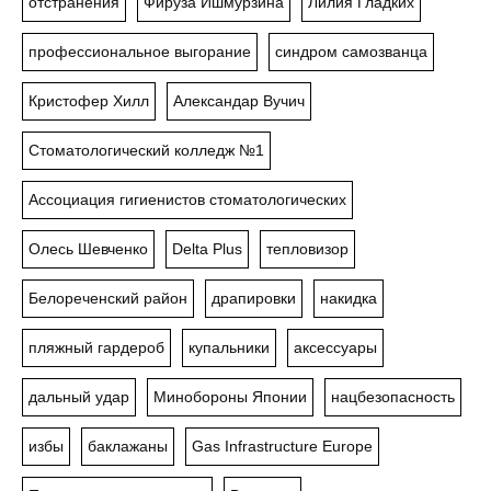
отстранения
Фируза Ишмурзина
Лилия Гладких
профессиональное выгорание
синдром самозванца
Кристофер Хилл
Александар Вучич
Стоматологический колледж №1
Ассоциация гигиенистов стоматологических
Олесь Шевченко
Delta Plus
тепловизор
Белореченский район
драпировки
накидка
пляжный гардероб
купальники
аксессуары
дальный удар
Минобороны Японии
нацбезопасность
избы
баклажаны
Gas Infrastructure Europe