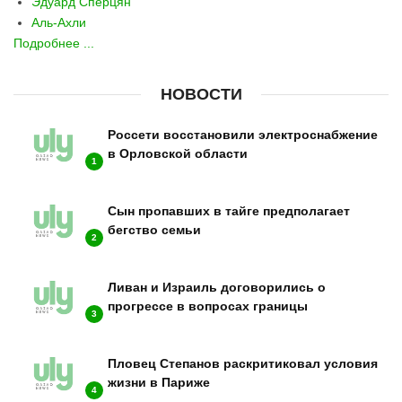
Эдуард Сперцян
Аль-Ахли
Подробнее ...
НОВОСТИ
Россети восстановили электроснабжение
в Орловской области
1
Сын пропавших в тайге предполагает
бегство семьи
2
Ливан и Израиль договорились о
прогрессе в вопросах границы
3
Пловец Степанов раскритиковал условия
жизни в Париже
4