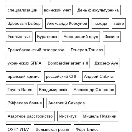
специализации
воинский учет
День физкультурника
Здоровый Выбор
Александр Корсунов
похода
тайге
Усольцевых
Буратинка
Афонинский пруд
Зюзино
Трансбалканский газопровод
Генерал-Тошево
украинских БПЛА
Bombardier artemis II
Джозеф Аун
иранский кризис
российский СПГ
Андрей Сибига
Toyota Raum
Владимировка
Александр Степанов
Эйфелева башня
Анатолий Сахаров
Азартное расстройство
Институт
Мишель Платини
ОУН*-УПА*
Волынская резня
Форт-Блисс