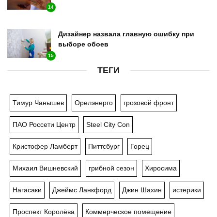
14
Дизайнер назвала главную ошибку при
выборе обоев
15
ТЕГИ
Тимур Чанышев
Орелэнерго
грозовой фронт
ПАО Россети Центр
Steel City Con
Кристофер Ламберт
Питтсбург
Горец
Михаил Вишневский
грибной сезон
Хиросима
Нагасаки
Джеймс Ланкфорд
Джин Шахин
истерики
Проспект Королёва
Коммерческое помещение