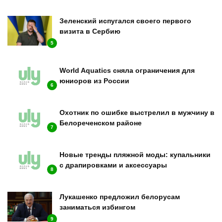
Зеленский испугался своего первого
визита в Сербию
5
World Aquatics сняла ограничения для
юниоров из России
6
Охотник по ошибке выстрелил в мужчину в
Белореченском районе
7
Новые тренды пляжной моды: купальники
с драпировками и аксессуары
8
Лукашенко предложил белорусам
заниматься избингом
9