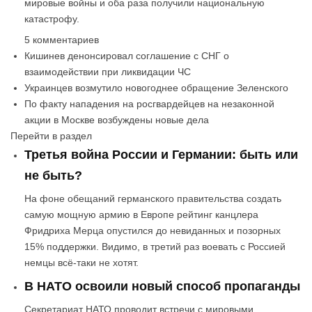
мировые войны и оба раза получили национальную
катастрофу.
5 комментариев
Кишинев денонсировал соглашение с СНГ о
взаимодействии при ликвидации ЧС
Украинцев возмутило новогоднее обращение Зеленского
По факту нападения на росгвардейцев на незаконной
акции в Москве возбуждены новые дела
Перейти в раздел
Третья война России и Германии: быть или
не быть?
На фоне обещаний германского правительства создать
самую мощную армию в Европе рейтинг канцлера
Фридриха Мерца опустился до невиданных и позорных
15% поддержки. Видимо, в третий раз воевать с Россией
немцы всё-таки не хотят.
В НАТО освоили новый способ пропаганды
Секретариат НАТО проводит встречи с мировыми