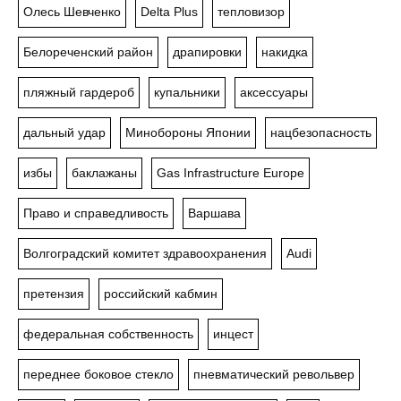
Олесь Шевченко
Delta Plus
тепловизор
Белореченский район
драпировки
накидка
пляжный гардероб
купальники
аксессуары
дальный удар
Минобороны Японии
нацбезопасность
избы
баклажаны
Gas Infrastructure Europe
Право и справедливость
Варшава
Волгоградский комитет здравоохранения
Audi
претензия
российский кабмин
федеральная собственность
инцест
переднее боковое стекло
пневматический револьвер