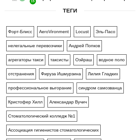
15
ТЕГИ
Форт-Блисс
AeroVironment
Locust
Эль-Пасо
нелегальные перевозчики
Андрей Попков
агрегаторы такси
таксисты
Оэйраш
водное поло
отстранения
Фируза Ишмурзина
Лилия Гладких
профессиональное выгорание
синдром самозванца
Кристофер Хилл
Александар Вучич
Стоматологический колледж №1
Ассоциация гигиенистов стоматологических