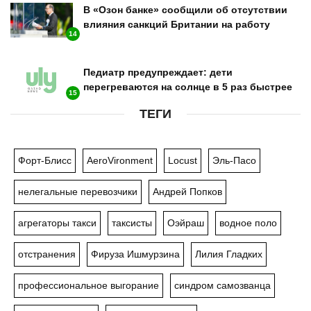
В «Озон банке» сообщили об отсутствии
влияния санкций Британии на работу
14
Педиатр предупреждает: дети
перегреваются на солнце в 5 раз быстрее
15
ТЕГИ
Форт-Блисс
AeroVironment
Locust
Эль-Пасо
нелегальные перевозчики
Андрей Попков
агрегаторы такси
таксисты
Оэйраш
водное поло
отстранения
Фируза Ишмурзина
Лилия Гладких
профессиональное выгорание
синдром самозванца