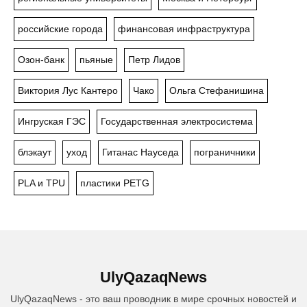
российские города
финансовая инфраструктура
Озон-банк
пьяные
Петр Лидов
Виктория Лус Кантеро
Чако
Ольга Стефанишина
Ингруская ГЭС
Государственная электросистема
блэкаут
уход
Гитанас Науседа
пограничники
PLA и TPU
пластики PETG
UlyQazaqNews
UlyQazaqNews - это ваш проводник в мире срочных новостей и