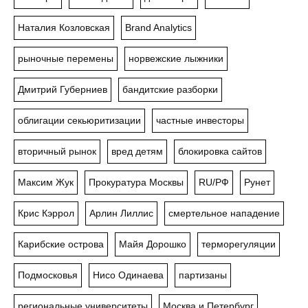
Наталия Козловская
Brand Analytics
рыночные перемены
норвежские лыжники
Дмитрий Губерниев
бандитские разборки
облигации секьюритизации
частные инвесторы
вторичный рынок
вред детям
блокировка сайтов
Максим Жук
Прокуратура Москвы
RU/РФ
Рунет
Крис Кэррол
Арлин Лиллис
смертельное нападение
Карибские острова
Майя Дорошко
терморегуляции
Подмосковья
Нисо Одинаева
партизаны
региональные университеты
Москва и Петербург