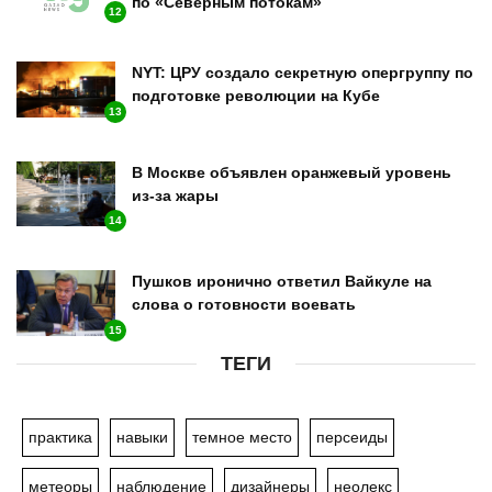
по «Северным потокам»
12
NYT: ЦРУ создало секретную опергруппу по
подготовке революции на Кубе
13
В Москве объявлен оранжевый уровень
из-за жары
14
Пушков иронично ответил Вайкуле на
слова о готовности воевать
15
ТЕГИ
практика
навыки
темное место
персеиды
метеоры
наблюдение
дизайнеры
неолекс