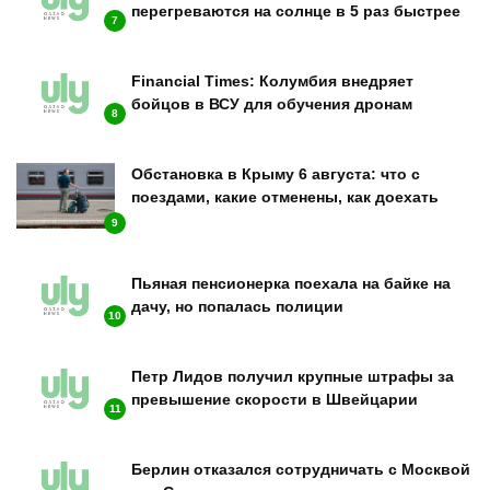
перегреваются на солнце в 5 раз быстрее
7
Financial Times: Колумбия внедряет
бойцов в ВСУ для обучения дронам
8
Обстановка в Крыму 6 августа: что с
поездами, какие отменены, как доехать
9
Пьяная пенсионерка поехала на байке на
дачу, но попалась полиции
10
Петр Лидов получил крупные штрафы за
превышение скорости в Швейцарии
11
Берлин отказался сотрудничать с Москвой