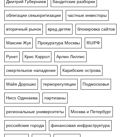
Дмитрий Губерниев
бандитские разборки
облигации секьюритизации
частные инвесторы
вторичный рынок
вред детям
блокировка сайтов
Максим Жук
Прокуратура Москвы
RU/РФ
Рунет
Крис Кэррол
Арлин Лиллис
смертельное нападение
Карибские острова
Майя Дорошко
терморегуляции
Подмосковья
Нисо Одинаева
партизаны
региональные университеты
Москва и Петербург
российские города
финансовая инфраструктура