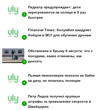
Педиатр предупреждает: дети
перегреваются на солнце в 5 раз
3
быстрее
Financial Times: Колумбия внедряет
бойцов в ВСУ для обучения дронам
4
Обстановка в Крыму 6 августа: что с
поездами, какие отменены, как
доехать
5
Пьяная пенсионерка поехала на байке
на дачу, но попалась полиции
6
Петр Лидов получил крупные
штрафы за превышение скорости в
7
Швейцарии