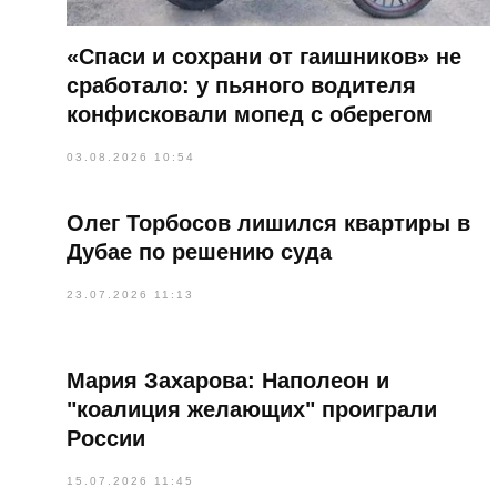
«Спаси и сохрани от гаишников» не
сработало: у пьяного водителя
конфисковали мопед с оберегом
03.08.2026 10:54
Олег Торбосов лишился квартиры в
Дубае по решению суда
23.07.2026 11:13
Мария Захарова: Наполеон и
"коалиция желающих" проиграли
России
15.07.2026 11:45