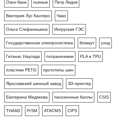
Озон-банк
пьяные
Петр Лидов
Виктория Лус Кантеро
Чако
Ольга Стефанишина
Ингруская ГЭС
Государственная электросистема
блэкаут
уход
Гитанас Науседа
пограничники
PLA и TPU
пластики PETG
прототипы шин
Ярославский шинный завод
3D-принтер
Екатерина Медякова
пенсионные баллы
CSIS
THAAD
PrSM
ATACMS
CIPS