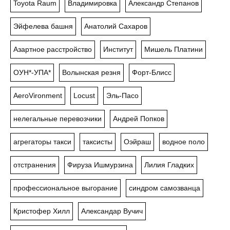
Toyota Raum
Владимировка
Александр Степанов
Эйфелева башня
Анатолий Сахаров
Азартное расстройство
Институт
Мишель Платини
ОУН*-УПА*
Волынская резня
Форт-Блисс
AeroVironment
Locust
Эль-Пасо
нелегальные перевозчики
Андрей Попков
агрегаторы такси
таксисты
Оэйраш
водное поло
отстранения
Фируза Ишмурзина
Лилия Гладких
профессиональное выгорание
синдром самозванца
Кристофер Хилл
Александар Вучич