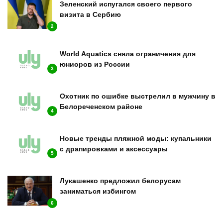
Зеленский испугался своего первого
визита в Сербию
2
World Aquatics сняла ограничения для
юниоров из России
3
Охотник по ошибке выстрелил в мужчину в
Белореченском районе
4
Новые тренды пляжной моды: купальники
с драпировками и аксессуары
5
Лукашенко предложил белорусам
заниматься избингом
6