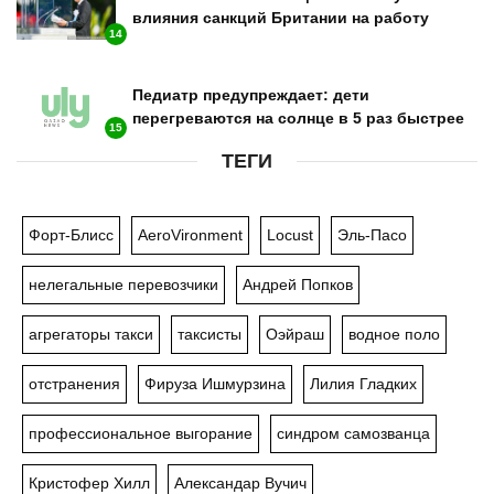
влияния санкций Британии на работу
14
Педиатр предупреждает: дети
перегреваются на солнце в 5 раз быстрее
15
ТЕГИ
Форт-Блисс
AeroVironment
Locust
Эль-Пасо
нелегальные перевозчики
Андрей Попков
агрегаторы такси
таксисты
Оэйраш
водное поло
отстранения
Фируза Ишмурзина
Лилия Гладких
профессиональное выгорание
синдром самозванца
Кристофер Хилл
Александар Вучич