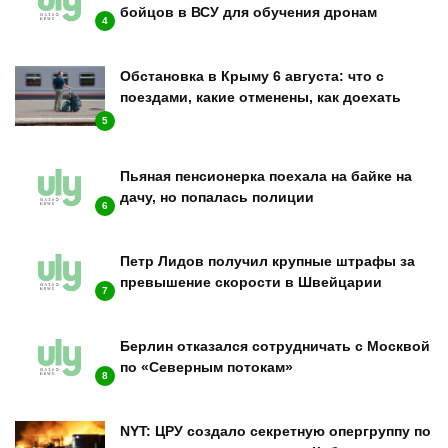
бойцов в ВСУ для обучения дронам
4
Обстановка в Крыму 6 августа: что с
поездами, какие отменены, как доехать
5
Пьяная пенсионерка поехала на байке на
дачу, но попалась полиции
6
Петр Лидов получил крупные штрафы за
превышение скорости в Швейцарии
7
Берлин отказался сотрудничать с Москвой
по «Северным потокам»
8
NYT: ЦРУ создало секретную опергруппу по