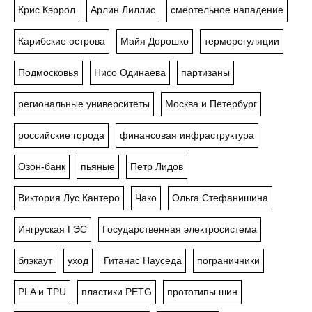
Крис Кэррол
Арлин Лиллис
смертельное нападение
Карибские острова
Майя Дорошко
терморегуляции
Подмосковья
Нисо Одинаева
партизаны
региональные университеты
Москва и Петербург
российские города
финансовая инфраструктура
Озон-банк
пьяные
Петр Лидов
Виктория Лус Кантеро
Чако
Ольга Стефанишина
Ингруская ГЭС
Государственная электросистема
блэкаут
уход
Гитанас Науседа
пограничники
PLA и TPU
пластики PETG
прототипы шин