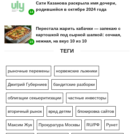
Сати Казанова раскрыла имя дочери,
родившейся в октябре 2024 года
14
Перестала жарить кабачки — запекаю с
картошкой под сырной шапкой: сочная,
нежная, на вкус 10 из 10
15
ТЕГИ
рыночные перемены
норвежские лыжники
Дмитрий Губерниев
бандитские разборки
облигации секьюритизации
частные инвесторы
вторичный рынок
вред детям
блокировка сайтов
Максим Жук
Прокуратура Москвы
RU/РФ
Рунет