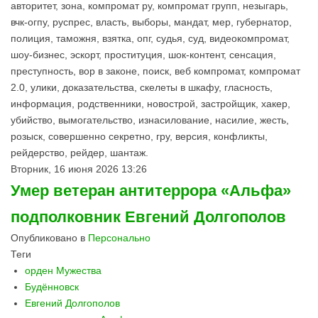
авторитет, зона, компромат ру, компромат групп, незыгарь,
вчк-огпу, руспрес, власть, выборы, мандат, мер, губернатор,
полиция, таможня, взятка, опг, судья, суд, видеокомпромат,
шоу-бизнес, эскорт, проституция, шок-контент, сенсация,
преступность, вор в законе, поиск, веб компромат, компромат
2.0, улики, доказательства, скелеты в шкафу, гласность,
информация, родственники, новострой, застройщик, хакер,
убийство, вымогательство, изнасилование, насилие, жесть,
розыск, совершенно секретно, гру, версия, конфликты,
рейдерство, рейдер, шантаж.
Вторник, 16 июня 2026 13:26
Умер ветеран антитеррора «Альфа»
подполковник Евгений Долгополов
Опубликовано в
Персонально
Теги
орден Мужества
Будённовск
Евгений Долгополов