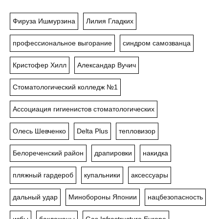
Фируза Ишмурзина
Лилия Гладких
профессиональное выгорание
синдром самозванца
Кристофер Хилл
Александар Вучич
Стоматологический колледж №1
Ассоциация гигиенистов стоматологических
Олесь Шевченко
Delta Plus
тепловизор
Белореченский район
драпировки
накидка
пляжный гардероб
купальники
аксессуары
дальный удар
Минобороны Японии
нацбезопасность
избы
баклажаны
Gas Infrastructure Europe