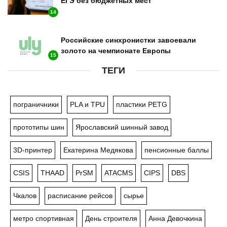
ЕГЭ без бюджетных мест
14
Российские синхронистки завоевали
золото на чемпионате Европы
15
ТЕГИ
пограничники
PLA и TPU
пластики PETG
прототипы шин
Ярославский шинный завод
3D-принтер
Екатерина Медякова
пенсионные баллы
CSIS
THAAD
PrSM
ATACMS
CIPS
DBS
Чкалов
расписание рейсов
сырье
метро спортивная
День строителя
Анна Девочкина