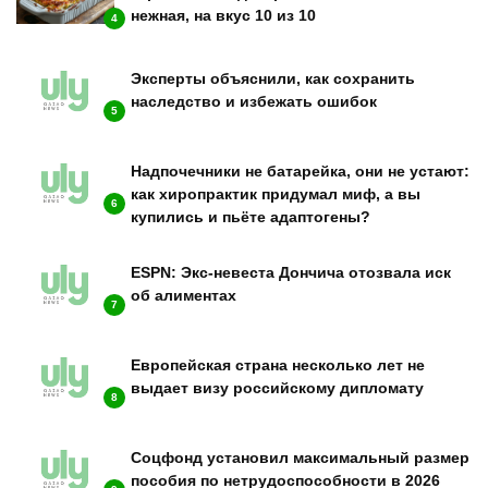
нежная, на вкус 10 из 10
4
Эксперты объяснили, как сохранить
наследство и избежать ошибок
5
Надпочечники не батарейка, они не устают:
как хиропрактик придумал миф, а вы
6
купились и пьёте адаптогены?
ESPN: Экс-невеста Дончича отозвала иск
об алиментах
7
Европейская страна несколько лет не
выдает визу российскому дипломату
8
Соцфонд установил максимальный размер
пособия по нетрудоспособности в 2026