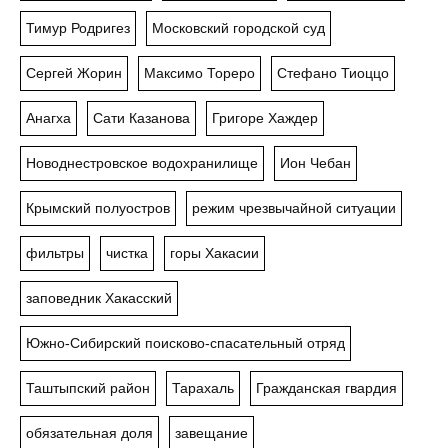
Тимур Родригез
Московский городской суд
Сергей Жорин
Максимо Тореро
Стефано Тиоццо
Анагха
Сати Казанова
Григоре Хаждер
Новоднестровское водохранилище
Ион Чебан
Крымский полуостров
режим чрезвычайной ситуации
фильтры
чистка
горы Хакасии
заповедник Хакасский
Южно-Сибирский поисково-спасательный отряд
Таштыпский район
Тарахаль
Гражданская гвардия
обязательная доля
завещание