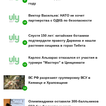
9
году
Виктор Васильев: НАТО не хочет
партнерства с ОДКБ по безопасности
10
Спустя 150 лет: китайские ботаники
подтвердили правоту Дарвина и нашли
11
растение-хищника в горах Тибета
Карлос Алькарас отказался от участия в
турнире "Мастерс" в Цинциннати
12
ВС РФ разрезают группировку ВСУ в
Киянице и Храповщине
13
Олимпиадники оставили 300-балльников