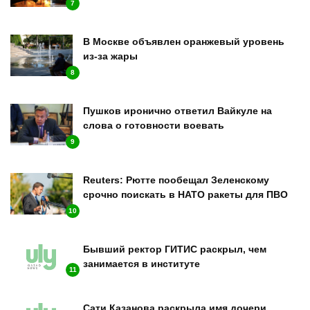
7
В Москве объявлен оранжевый уровень
из-за жары
8
Пушков иронично ответил Вайкуле на
слова о готовности воевать
9
Reuters: Рютте пообещал Зеленскому
срочно поискать в НАТО ракеты для ПВО
10
Бывший ректор ГИТИС раскрыл, чем
занимается в институте
11
Сати Казанова раскрыла имя дочери,