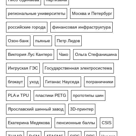
региональные университеты
Москва и Петербург
российские города
финансовая инфраструктура
Озон-банк
пьяные
Петр Лидов
Виктория Лус Кантеро
Чако
Ольга Стефанишина
Ингруская ГЭС
Государственная электросистема
блэкаут
уход
Гитанас Науседа
пограничники
PLA и TPU
пластики PETG
прототипы шин
Ярославский шинный завод
3D-принтер
Екатерина Медякова
пенсионные баллы
CSIS