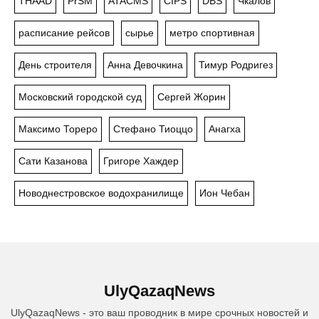
THAAD
PrSM
ATACMS
CIPS
DBS
Чкалов
расписание рейсов
сырье
метро спортивная
День строителя
Анна Девочкина
Тимур Родригез
Московский городской суд
Сергей Жорин
Максимо Тореро
Стефано Тиоццо
Анагха
Сати Казанова
Григоре Хаждер
Новоднестровское водохранилище
Ион Чебан
UlyQazaqNews
UlyQazaqNews - это ваш проводник в мире срочных новостей и