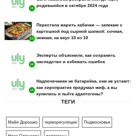
родившейся в октябре 2024 года
12
Перестала жарить кабачки — запекаю с
картошкой под сырной шапкой: сочная,
нежная, на вкус 10 из 10
13
Эксперты объяснили, как сохранить
наследство и избежать ошибок
14
Надпочечники не батарейка, они не устают:
как хиропрактик придумал миф, а вы
15
купились и пьёте адаптогены?
ТЕГИ
Майя Дорошко
терморегуляции
Подмосковья
Нисо Одинаева
партизаны