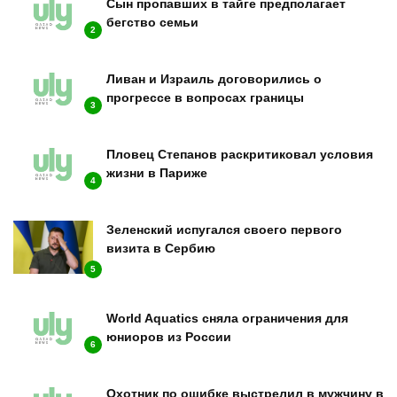
Сын пропавших в тайге предполагает
бегство семьи
2
Ливан и Израиль договорились о
прогрессе в вопросах границы
3
Пловец Степанов раскритиковал условия
жизни в Париже
4
Зеленский испугался своего первого
визита в Сербию
5
World Aquatics сняла ограничения для
юниоров из России
6
Охотник по ошибке выстрелил в мужчину в