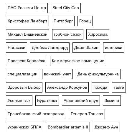
ПАО Россети Центр
Steel City Con
Кристофер Ламберт
Питтсбург
Горец
Михаил Вишневский
грибной сезон
Хиросима
Нагасаки
Джеймс Ланкфорд
Джин Шахин
истерики
Проспект Королёва
Коммерческое помещение
специализации
воинский учет
День физкультурника
Здоровый Выбор
Александр Корсунов
похода
тайге
Усольцевых
Буратинка
Афонинский пруд
Зюзино
Трансбалканский газопровод
Генерал-Тошево
украинских БПЛА
Bombardier artemis II
Джозеф Аун