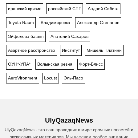
иранский кризис
российский СПГ
Андрей Сибига
Toyota Raum
Владимировка
Александр Степанов
Эйфелева башня
Анатолий Сахаров
Азартное расстройство
Институт
Мишель Платини
ОУН*-УПА*
Волынская резня
Форт-Блисс
AeroVironment
Locust
Эль-Пасо
UlyQazaqNews
UlyQazaqNews - это ваш проводник в мире срочных новостей и
эксклюзивных материалов. Мы уделяем особое внимание