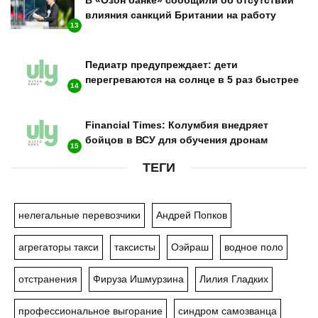
В «Озон банке» сообщили об отсутствии
влияния санкций Британии на работу
13
Педиатр предупреждает: дети
перегреваются на солнце в 5 раз быстрее
14
Financial Times: Колумбия внедряет
бойцов в ВСУ для обучения дронам
15
ТЕГИ
нелегальные перевозчики
Андрей Попков
агрегаторы такси
таксисты
Оэйраш
водное поло
отстранения
Фируза Ишмурзина
Лилия Гладких
профессиональное выгорание
синдром самозванца