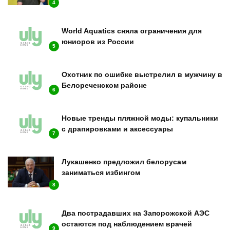
4
World Aquatics сняла ограничения для
юниоров из России
5
Охотник по ошибке выстрелил в мужчину в
Белореченском районе
6
Новые тренды пляжной моды: купальники
с драпировками и аксессуары
7
Лукашенко предложил белорусам
заниматься избингом
8
Два пострадавших на Запорожской АЭС
остаются под наблюдением врачей
9