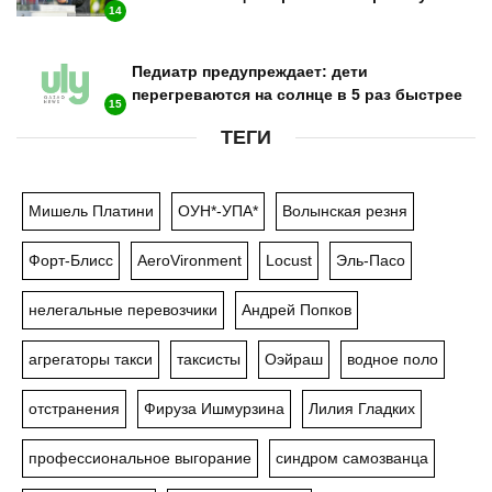
14
Педиатр предупреждает: дети
перегреваются на солнце в 5 раз быстрее
15
ТЕГИ
Мишель Платини
ОУН*-УПА*
Волынская резня
Форт-Блисс
AeroVironment
Locust
Эль-Пасо
нелегальные перевозчики
Андрей Попков
агрегаторы такси
таксисты
Оэйраш
водное поло
отстранения
Фируза Ишмурзина
Лилия Гладких
профессиональное выгорание
синдром самозванца