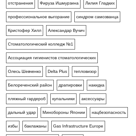
отстранения
Фируза Ишмурзина
Лилия Гладких
профессиональное выгорание
синдром самозванца
Кристофер Хилл
Александар Вучич
Стоматологический колледж №1
Ассоциация гигиенистов стоматологических
Олесь Шевченко
Delta Plus
тепловизор
Белореченский район
драпировки
накидка
пляжный гардероб
купальники
аксессуары
дальный удар
Минобороны Японии
нацбезопасность
избы
баклажаны
Gas Infrastructure Europe