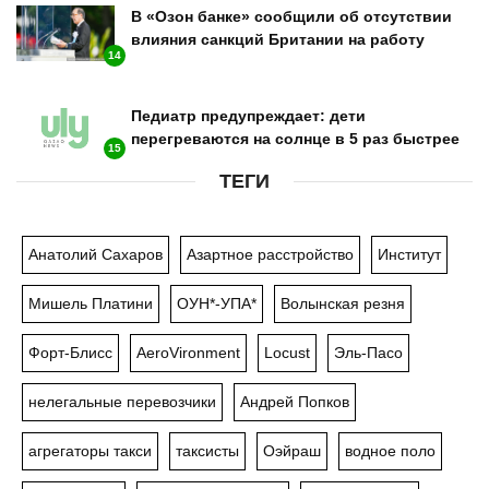
В «Озон банке» сообщили об отсутствии
влияния санкций Британии на работу
14
Педиатр предупреждает: дети
перегреваются на солнце в 5 раз быстрее
15
ТЕГИ
Анатолий Сахаров
Азартное расстройство
Институт
Мишель Платини
ОУН*-УПА*
Волынская резня
Форт-Блисс
AeroVironment
Locust
Эль-Пасо
нелегальные перевозчики
Андрей Попков
агрегаторы такси
таксисты
Оэйраш
водное поло