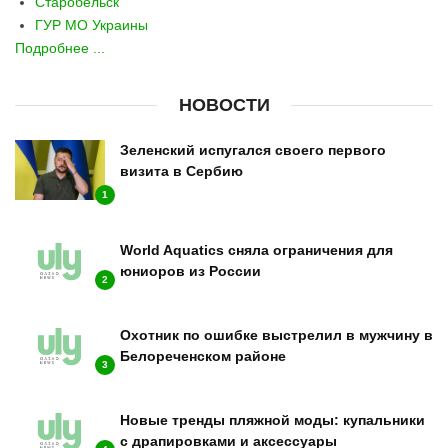
Старобельск
ГУР МО Украины
Подробнее ...
НОВОСТИ
Зеленский испугался своего первого
визита в Сербию
1
World Aquatics сняла ограничения для
юниоров из России
2
Охотник по ошибке выстрелил в мужчину в
Белореченском районе
3
Новые тренды пляжной моды: купальники
с драпировками и аксессуары