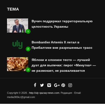
ТЕМА
Вучич поддержал территориальную
целостность Украины
1
Bombardier Artemis II летал в
Прибалтике вне разрешенных трасс
2
Яблоки и слоеное тесто — лучший
дуэт для выпечки: пирог «Минутка» —
3
не размокает, не разваливается
Copyright © 2026 .
http://uly-qazaq-news.com
. Редакция - Email:
media365kz@gmail.com