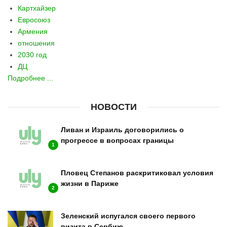
Картхайзер
Евросоюз
Армения
отношения
2030 год
ДЦ
Подробнее ...
НОВОСТИ
Ливан и Израиль договорились о
прогрессе в вопросах границы
1
Пловец Степанов раскритиковал условия
жизни в Париже
2
Зеленский испугался своего первого
визита в Сербию