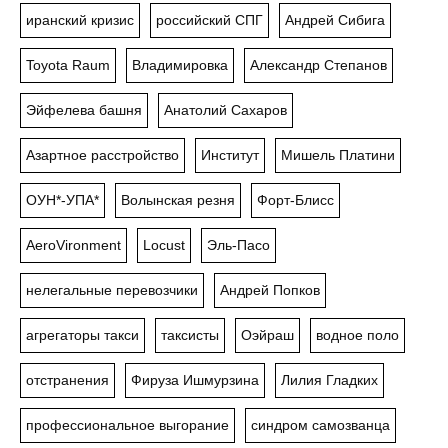
иранский кризис
российский СПГ
Андрей Сибига
Toyota Raum
Владимировка
Александр Степанов
Эйфелева башня
Анатолий Сахаров
Азартное расстройство
Институт
Мишель Платини
ОУН*-УПА*
Волынская резня
Форт-Блисс
AeroVironment
Locust
Эль-Пасо
нелегальные перевозчики
Андрей Попков
агрегаторы такси
таксисты
Оэйраш
водное поло
отстранения
Фируза Ишмурзина
Лилия Гладких
профессиональное выгорание
синдром самозванца