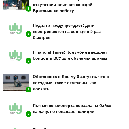
отсутствии влияния санкций
3
Британии на работу
Педиатр предупреждает: дети
перегреваются на солнце в 5 раз
4
быстрее
Financial Times: Колумбия внедряет
бойцов в ВСУ для обучения дронам
5
Обстановка в Крыму 6 августа: что с
поездами, какие отменены, как
доехать
6
Пьяная пенсионерка поехала на байке
на дачу, но попалась полиции
7