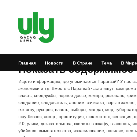
Главная
Новости
В Стране
Тема
В Мире
Показать содержимое п
Ищете информацию, где упоминается Парагвай? У нас вы 
экономики и т.д. Вместе с Парагвай часто ищут: компрома
власть, спецлужбы, черное досье, компра, резонанс, крим
следствие, следователь, аноним, зачистка, воры в законе,
вчк-огпу, руспрес, власть, выборы, мандат, мер, губернато
шоу-бизнес, эскорт, проституция, шок-контент, сенсация, 
2.0, улики, доказательства, скелеты в шкафу, гласность, 
убийство, вымогательство, изнасилование, насилие, жесть