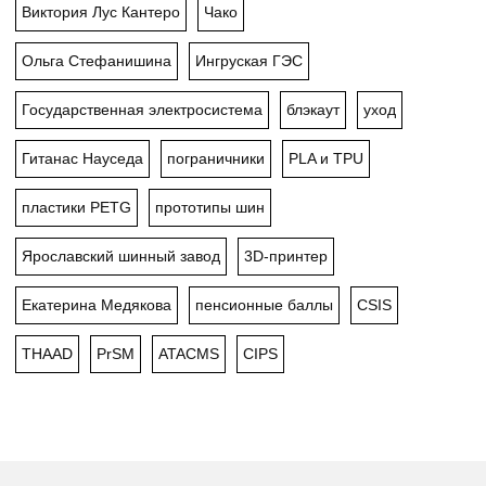
Виктория Лус Кантеро
Чако
Ольга Стефанишина
Ингруская ГЭС
Государственная электросистема
блэкаут
уход
Гитанас Науседа
пограничники
PLA и TPU
пластики PETG
прототипы шин
Ярославский шинный завод
3D-принтер
Екатерина Медякова
пенсионные баллы
CSIS
THAAD
PrSM
ATACMS
CIPS