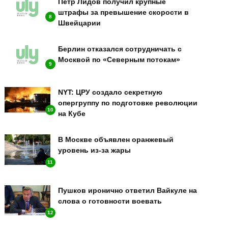
Петр Лидов получил крупные
штрафы за превышение скорости в
8
Швейцарии
Берлин отказался сотрудничать с
Москвой по «Северным потокам»
9
NYT: ЦРУ создало секретную
опергруппу по подготовке революции
10
на Кубе
В Москве объявлен оранжевый
уровень из-за жары
11
Пушков иронично ответил Вайкуле на
слова о готовности воевать
12