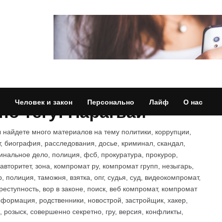
Человек и закон
Персонально
Лайф
О нас
о тегу: Парагвай
найдете много материалов на тему политики, коррупции,
т, биография, расследования, досье, криминал, скандал,
инальное дело, полиция, фсб, прокуратура, прокурор,
 авторитет, зона, компромат ру, компромат групп, незыгарь,
р, полиция, таможня, взятка, опг, судья, суд, видеокомпромат,
преступность, вор в законе, поиск, веб компромат, компромат
информация, родственники, новострой, застройщик, хакер,
, розыск, совершенно секретно, гру, версия, конфликты,