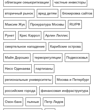
облигации секьюритизации
частные инвесторы
вторичный рынок
вред детям
блокировка сайтов
Максим Жук
Прокуратура Москвы
RU/РФ
Рунет
Крис Кэррол
Арлин Лиллис
смертельное нападение
Карибские острова
Майя Дорошко
терморегуляции
Подмосковья
Нисо Одинаева
партизаны
региональные университеты
Москва и Петербург
российские города
финансовая инфраструктура
Озон-банк
пьяные
Петр Лидов