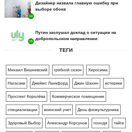
Дизайнер назвала главную ошибку при
выборе обоев
14
Путин заслушал доклад о ситуации на
добропольском направлении
15
ТЕГИ
Михаил Вишневский
грибной сезон
Хиросима
Нагасаки
Джеймс Ланкфорд
Джин Шахин
истерики
Проспект Королёва
Коммерческое помещение
специализации
воинский учет
День физкультурника
Здоровый Выбор
Александр Корсунов
похода
тайге