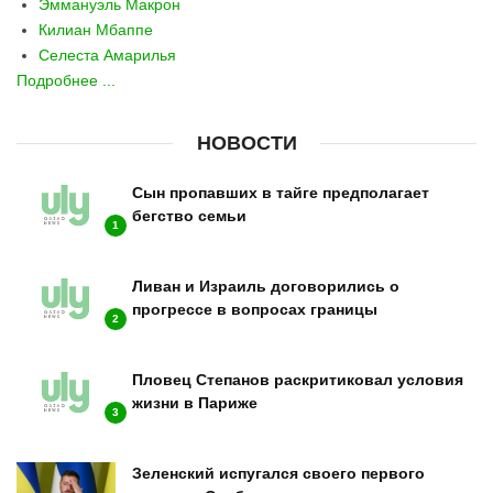
Эммануэль Макрон
Килиан Мбаппе
Селеста Амарилья
Подробнее ...
НОВОСТИ
Сын пропавших в тайге предполагает
бегство семьи
1
Ливан и Израиль договорились о
прогрессе в вопросах границы
2
Пловец Степанов раскритиковал условия
жизни в Париже
3
Зеленский испугался своего первого