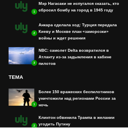
Мэр Нагасаки не испугался сказать, кто
сбросил бомбу на город в 1945 году
1
Анкара сделала ход: Турция передала
Киеву и Москве план «заморозки»
2
войны и ждет решения
NBC: самолет Delta возвратился в
Атланту из-за задымления в кабине
3
пилотов
ТЕМА
Более 150 вражеских беспилотников
уничтожили над регионами России за
1
ночь
Клинтон обвинила Трампа в желании
угодить Путину
2