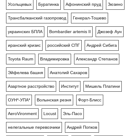
Усольцевых
Буратинка
Афонинский пруд
Зюзино
Трансбалканский газопровод
Генерал-Тошево
украинских БПЛА
Bombardier artemis II
Джозеф Аун
иранский кризис
российский СПГ
Андрей Сибига
Toyota Raum
Владимировка
Александр Степанов
Эйфелева башня
Анатолий Сахаров
Азартное расстройство
Институт
Мишель Платини
ОУН*-УПА*
Волынская резня
Форт-Блисс
AeroVironment
Locust
Эль-Пасо
нелегальные перевозчики
Андрей Попков