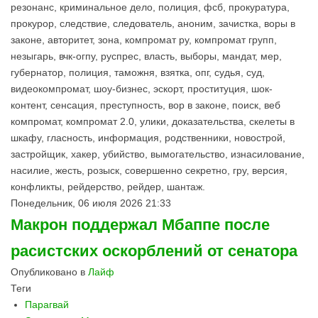
резонанс, криминальное дело, полиция, фсб, прокуратура,
прокурор, следствие, следователь, аноним, зачистка, воры в
законе, авторитет, зона, компромат ру, компромат групп,
незыгарь, вчк-огпу, руспрес, власть, выборы, мандат, мер,
губернатор, полиция, таможня, взятка, опг, судья, суд,
видеокомпромат, шоу-бизнес, эскорт, проституция, шок-
контент, сенсация, преступность, вор в законе, поиск, веб
компромат, компромат 2.0, улики, доказательства, скелеты в
шкафу, гласность, информация, родственники, новострой,
застройщик, хакер, убийство, вымогательство, изнасилование,
насилие, жесть, розыск, совершенно секретно, гру, версия,
конфликты, рейдерство, рейдер, шантаж.
Понедельник, 06 июля 2026 21:33
Макрон поддержал Мбаппе после
расистских оскорблений от сенатора
Опубликовано в
Лайф
Теги
Парагвай