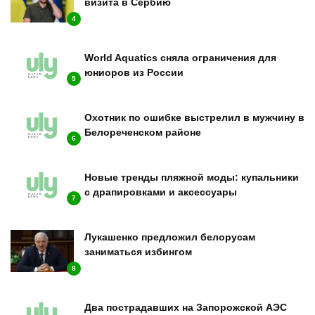
визита в Сербию
4
World Aquatics сняла ограничения для
юниоров из России
5
Охотник по ошибке выстрелил в мужчину в
Белореченском районе
6
Новые тренды пляжной моды: купальники
с драпировками и аксессуары
7
Лукашенко предложил белорусам
заниматься избингом
8
Два пострадавших на Запорожской АЭС