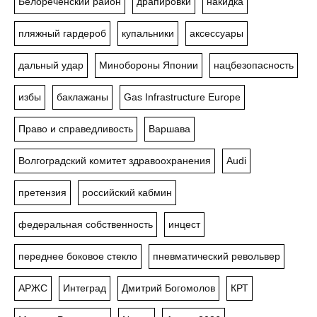
Белореченский район
драпировки
накидка
пляжный гардероб
купальники
аксессуары
дальный удар
Минобороны Японии
нацбезопасность
избы
баклажаны
Gas Infrastructure Europe
Право и справедливость
Варшава
Волгоградский комитет здравоохранения
Audi
претензия
российский кабмин
федеральная собственность
инцест
переднее боковое стекло
пневматический револьвер
АРЖС
Интеград
Дмитрий Богомолов
КРТ