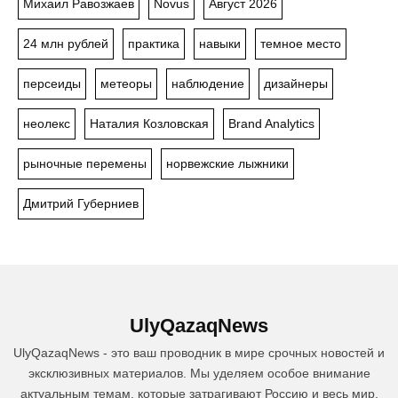
Михаил Равозжаев
Novus
Август 2026
24 млн рублей
практика
навыки
темное место
персеиды
метеоры
наблюдение
дизайнеры
неолекс
Наталия Козловская
Brand Analytics
рыночные перемены
норвежские лыжники
Дмитрий Губерниев
UlyQazaqNews
UlyQazaqNews - это ваш проводник в мире срочных новостей и
эксклюзивных материалов. Мы уделяем особое внимание
актуальным темам, которые затрагивают Россию и весь мир.