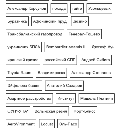
Александр Корсунов
похода
тайге
Усольцевых
Буратинка
Афонинский пруд
Зюзино
Трансбалканский газопровод
Генерал-Тошево
украинских БПЛА
Bombardier artemis II
Джозеф Аун
иранский кризис
российский СПГ
Андрей Сибига
Toyota Raum
Владимировка
Александр Степанов
Эйфелева башня
Анатолий Сахаров
Азартное расстройство
Институт
Мишель Платини
ОУН*-УПА*
Волынская резня
Форт-Блисс
AeroVironment
Locust
Эль-Пасо