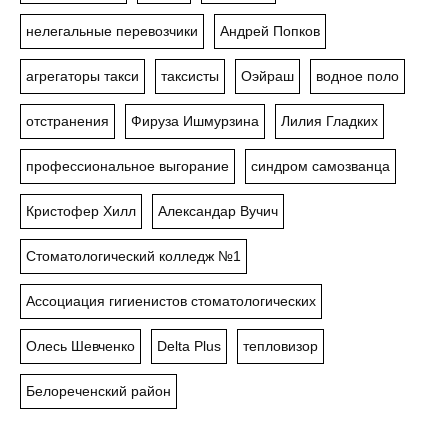
нелегальные перевозчики
Андрей Попков
агрегаторы такси
таксисты
Оэйраш
водное поло
отстранения
Фируза Ишмурзина
Лилия Гладких
профессиональное выгорание
синдром самозванца
Кристофер Хилл
Александар Вучич
Стоматологический колледж №1
Ассоциация гигиенистов стоматологических
Олесь Шевченко
Delta Plus
тепловизор
Белореченский район