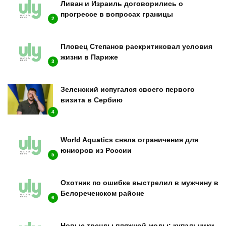
Ливан и Израиль договорились о
прогрессе в вопросах границы
2
Пловец Степанов раскритиковал условия
жизни в Париже
3
Зеленский испугался своего первого
визита в Сербию
4
World Aquatics сняла ограничения для
юниоров из России
5
Охотник по ошибке выстрелил в мужчину в
Белореченском районе
6
Новые тренды пляжной моды: купальники