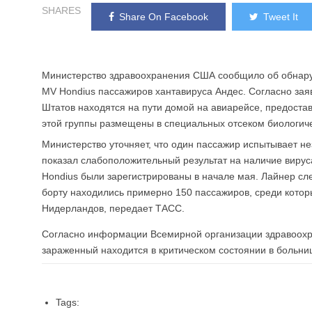
SHARES
Share On Facebook
Tweet It
Министерство здравоохранения США сообщило об обнаруж
MV Hondius пассажиров хантавируса Андес. Согласно за
Штатов находятся на пути домой на авиарейсе, предоста
этой группы размещены в специальных отсеком биологич
Министерство уточняет, что один пассажир испытывает не
показал слабоположительный результат на наличие вирус
Hondius были зарегистрированы в начале мая. Лайнер сл
борту находились примерно 150 пассажиров, среди кото
Нидерландов, передает ТАСС.
Согласно информации Всемирной организации здравоохран
зараженный находится в критическом состоянии в больни
Tags: