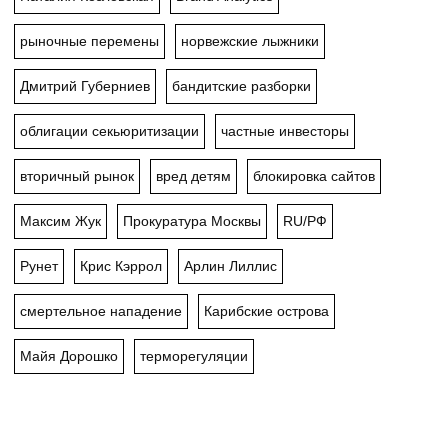
рыночные перемены
норвежские лыжники
Дмитрий Губерниев
бандитские разборки
облигации секьюритизации
частные инвесторы
вторичный рынок
вред детям
блокировка сайтов
Максим Жук
Прокуратура Москвы
RU/РФ
Рунет
Крис Кэррол
Арлин Лиллис
смертельное нападение
Карибские острова
Майя Дорошко
терморегуляции