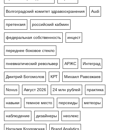
Волгоградский комитет здравоохранения
Audi
претензия
российский кабмин
федеральная собственность
инцест
переднее боковое стекло
пневматический револьвер
АРЖС
Интеград
Дмитрий Богомолов
КРТ
Михаил Равозжаев
Novus
Август 2026
24 млн рублей
практика
навыки
темное место
персеиды
метеоры
наблюдение
дизайнеры
неолекс
Наталия Козловская
Brand Analytics