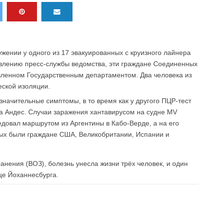
ении у одного из 17 эвакуированных с круизного лайнера
явлению пресс-службы ведомства, эти граждане Соединенных
вленном Государственным департаментом. Два человека из
еской изоляции.
значительные симптомы, в то время как у другого ПЦР-тест
а Андес. Случаи заражения хантавирусом на судне MV
едовал маршрутом из Аргентины в Кабо-Верде, а на его
рых были граждане США, Великобритании, Испании и
ения (ВОЗ), болезнь унесла жизни трёх человек, и один
це Йоханнесбурга.