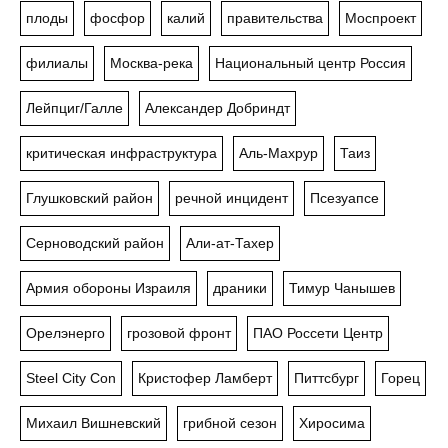
плоды
фосфор
калий
правительства
Моспроект
филиалы
Москва-река
Национальный центр Россия
Лейпциг/Галле
Александер Добриндт
критическая инфраструктура
Аль-Махрур
Таиз
Глушковский район
речной инцидент
Псезуапсе
Серноводский район
Али-ат-Тахер
Армия обороны Израиля
драники
Тимур Чанышев
Орелэнерго
грозовой фронт
ПАО Россети Центр
Steel City Con
Кристофер Ламберт
Питтсбург
Горец
Михаил Вишневский
грибной сезон
Хиросима