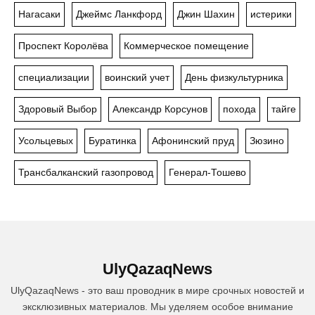
Нагасаки
Джеймс Ланкфорд
Джин Шахин
истерики
Проспект Королёва
Коммерческое помещение
специализации
воинский учет
День физкультурника
Здоровый Выбор
Александр Корсунов
похода
тайге
Усольцевых
Буратинка
Афонинский пруд
Зюзино
Трансбалканский газопровод
Генерал-Тошево
UlyQazaqNews
UlyQazaqNews - это ваш проводник в мире срочных новостей и
эксклюзивных материалов. Мы уделяем особое внимание