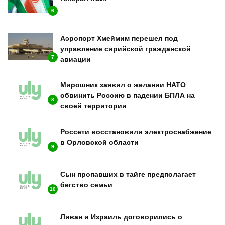
6
Аэропорт Хмеймим перешел под
управление сирийской гражданской
7
авиации
Мирошник заявил о желании НАТО
обвинить Россию в падении БПЛА на
8
своей территории
Россети восстановили электроснабжение
в Орловской области
9
Сын пропавших в тайге предполагает
бегство семьи
10
Ливан и Израиль договорились о