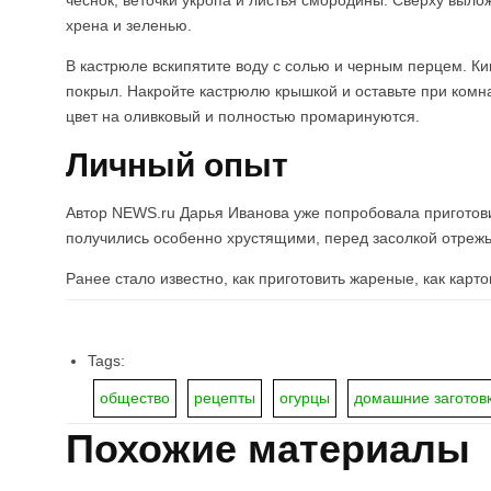
чеснок, веточки укропа и листья смородины. Сверху выло
хрена и зеленью.
В кастрюле вскипятите воду с солью и черным перцем. К
покрыл. Накройте кастрюлю крышкой и оставьте при комна
цвет на оливковый и полностью промаринуются.
Личный опыт
Автор NEWS.ru Дарья Иванова уже попробовала приготовит
получились особенно хрустящими, перед засолкой отрежьт
Ранее стало известно, как приготовить жареные, как карт
Tags:
общество
рецепты
огурцы
домашние заготов
Похожие материалы