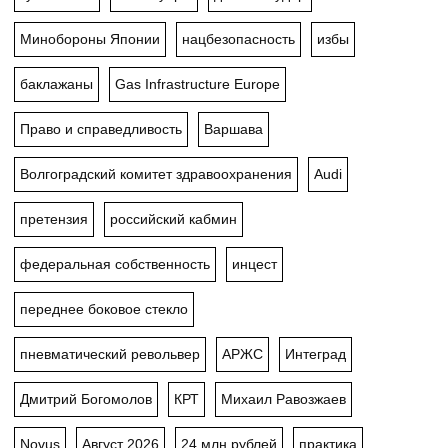
Минобороны Японии
нацбезопасность
избы
баклажаны
Gas Infrastructure Europe
Право и справедливость
Варшава
Волгоградский комитет здравоохранения
Audi
претензия
российский кабмин
федеральная собственность
инцест
переднее боковое стекло
пневматический револьвер
АРЖС
Интеград
Дмитрий Богомолов
КРТ
Михаил Равозжаев
Novus
Август 2026
24 млн рублей
практика