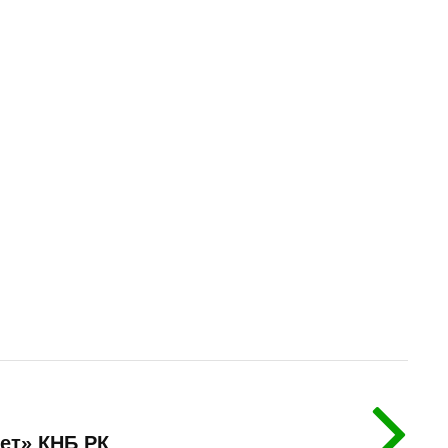
ает» КНБ РК