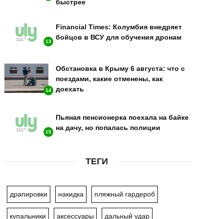
быстрее
Financial Times: Колумбия внедряет
бойцов в ВСУ для обучения дронам
13
Обстановка в Крыму 6 августа: что с
поездами, какие отменены, как
доехать
14
Пьяная пенсионерка поехала на байке
на дачу, но попалась полиции
15
ТЕГИ
драпировки
накидка
пляжный гардероб
купальники
аксессуары
дальный удар