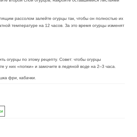
жите второй слой огурцов, накройте оставшимися листьями
ипящим рассолом залейте огурцы так, чтобы он полностью их
тной температуре на 12 часов. За это время огурцы изменят
ь огурцы по этому рецепту. Совет: чтобы огурцы
е у них «попки» и замочите в ледяной воде на 2–3 часа.
ошка фри, кабачки.
ки