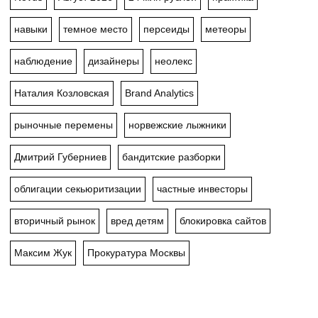
навыки
темное место
персеиды
метеоры
наблюдение
дизайнеры
неолекс
Наталия Козловская
Brand Analytics
рыночные перемены
норвежские лыжники
Дмитрий Губерниев
бандитские разборки
облигации секьюритизации
частные инвесторы
вторичный рынок
вред детям
блокировка сайтов
Максим Жук
Прокуратура Москвы