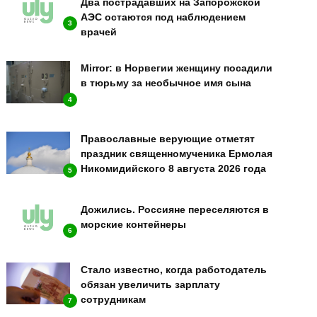
Два пострадавших на Запорожской
АЭС остаются под наблюдением
3
врачей
Mirror: в Норвегии женщину посадили
в тюрьму за необычное имя сына
4
Православные верующие отметят
праздник священномученика Ермолая
Никомидийского 8 августа 2026 года
5
Дожились. Россияне переселяются в
морские контейнеры
6
Стало известно, когда работодатель
обязан увеличить зарплату
сотрудникам
7