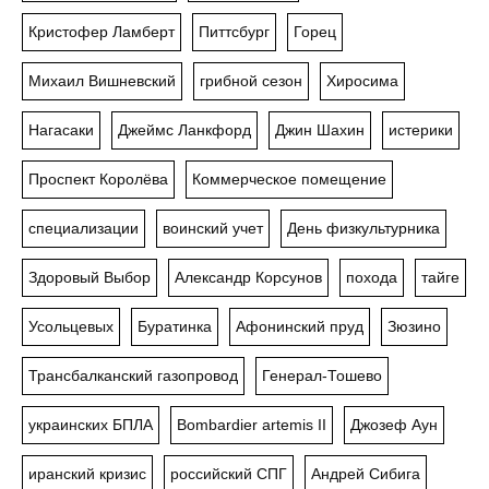
Кристофер Ламберт
Питтсбург
Горец
Михаил Вишневский
грибной сезон
Хиросима
Нагасаки
Джеймс Ланкфорд
Джин Шахин
истерики
Проспект Королёва
Коммерческое помещение
специализации
воинский учет
День физкультурника
Здоровый Выбор
Александр Корсунов
похода
тайге
Усольцевых
Буратинка
Афонинский пруд
Зюзино
Трансбалканский газопровод
Генерал-Тошево
украинских БПЛА
Bombardier artemis II
Джозеф Аун
иранский кризис
российский СПГ
Андрей Сибига