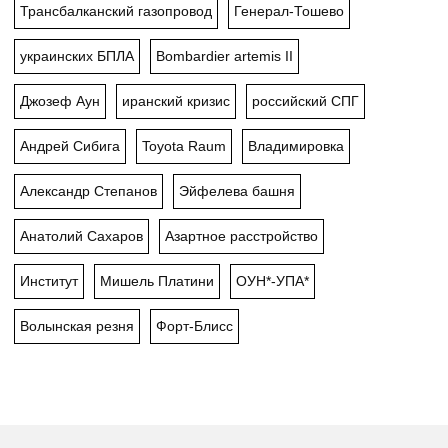
Трансбалканский газопровод
Генерал-Тошево
украинских БПЛА
Bombardier artemis II
Джозеф Аун
иранский кризис
российский СПГ
Андрей Сибига
Toyota Raum
Владимировка
Александр Степанов
Эйфелева башня
Анатолий Сахаров
Азартное расстройство
Институт
Мишель Платини
ОУН*-УПА*
Волынская резня
Форт-Блисс