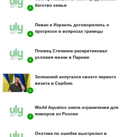
бегство семьи
3
Ливан и Израиль договорились о
прогрессе в вопросах границы
4
Пловец Степанов раскритиковал
условия жизни в Париже
5
Зеленский испугался своего первого
визита в Сербию
6
World Aquatics сняла ограничения для
юниоров из России
7
Охотник по ошибке выстрелил в