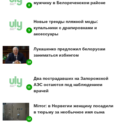
мужчину в Белореченском районе
8
Новые тренды пляжной моды:
купальники с драпировками и
9
аксессуары
Лукашенко предложил белорусам
заниматься избингом
10
Два пострадавших на Запорожской
АЭС остаются под наблюдением
11
врачей
Mirror: в Норвегии женщину посадили
в тюрьму за необычное имя сына
12