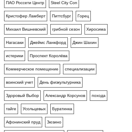
ПАО Россети Центр
Steel City Con
Кристофер Ламберт
Питтсбург
Горец
Михаил Вишневский
грибной сезон
Хиросима
Нагасаки
Джеймс Ланкфорд
Джин Шахин
истерики
Проспект Королёва
Коммерческое помещение
специализации
воинский учет
День физкультурника
Здоровый Выбор
Александр Корсунов
похода
тайге
Усольцевых
Буратинка
Афонинский пруд
Зюзино