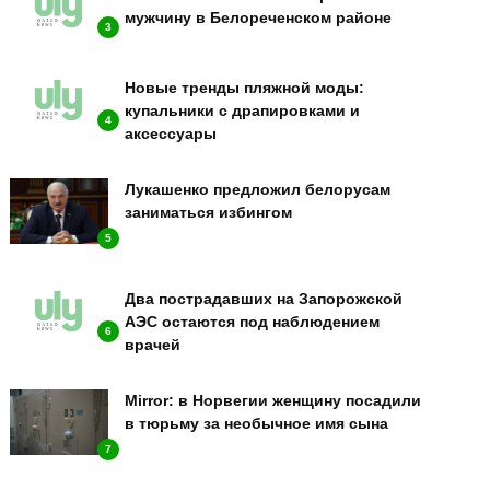
мужчину в Белореченском районе
3
Новые тренды пляжной моды:
купальники с драпировками и
4
аксессуары
Лукашенко предложил белорусам
заниматься избингом
5
Два пострадавших на Запорожской
АЭС остаются под наблюдением
6
врачей
Mirror: в Норвегии женщину посадили
в тюрьму за необычное имя сына
7