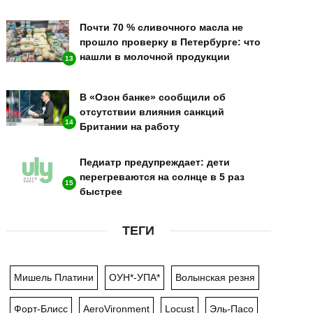
Почти 70 % сливочного масла не
прошло проверку в Петербурге: что
нашли в молочной продукции
13
В «Озон банке» сообщили об
отсутствии влияния санкций
14
Британии на работу
Педиатр предупреждает: дети
перегреваются на солнце в 5 раз
15
быстрее
ТЕГИ
Мишель Платини
ОУН*-УПА*
Волынская резня
Форт-Блисс
AeroVironment
Locust
Эль-Пасо