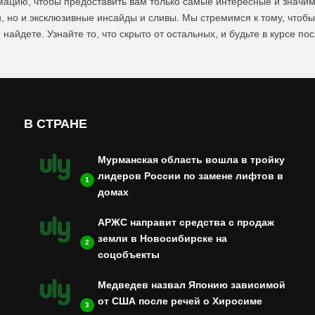
цию, чтобы предоставить вам только самые интересные и значим
и, но и эксклюзивные инсайды и сливы. Мы стремимся к тому, чтоб
 найдете. Узнайте то, что скрыто от остальных, и будьте в курсе по
В СТРАНЕ
Мурманская область вошла в тройку
лидеров России по замене лифтов в
1
домах
АРЖС направит средства с продаж
земли в Новосибирске на
2
соцобъекты
Медведев назвал Японию зависимой
от США после речей о Хиросиме
3