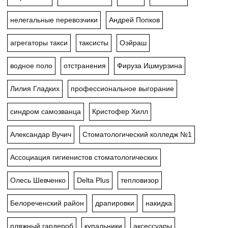
нелегальные перевозчики
Андрей Попков
агрегаторы такси
таксисты
Оэйраш
водное поло
отстранения
Фируза Ишмурзина
Лилия Гладких
профессиональное выгорание
синдром самозванца
Кристофер Хилл
Александар Вучич
Стоматологический колледж №1
Ассоциация гигиенистов стоматологических
Олесь Шевченко
Delta Plus
тепловизор
Белореченский район
драпировки
накидка
пляжный гардероб
купальники
аксессуары