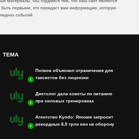
ые материалы. Мы гордимся тем, что наш сайт является
ы быть первыми, кто передаст вам информацию, которую
следних событий.
ТЕМА
Попков объяснил ограничения для
таксистов без лицензии
1
Диетолог дала советы по питанию
при силовых тренировках
2
Агентство Kyodo: Япония запросит
рекордные 8,9 трлн иен на оборону
3