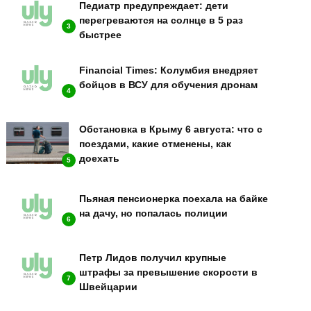
Педиатр предупреждает: дети
перегреваются на солнце в 5 раз
3
быстрее
Financial Times: Колумбия внедряет
бойцов в ВСУ для обучения дронам
4
Обстановка в Крыму 6 августа: что с
поездами, какие отменены, как
доехать
5
Пьяная пенсионерка поехала на байке
на дачу, но попалась полиции
6
Петр Лидов получил крупные
штрафы за превышение скорости в
7
Швейцарии