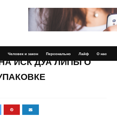
Человек и закон
Персонально
Лайф
О нас
НА ИСК ДУА ЛИПЫ О
 УПАКОВКЕ