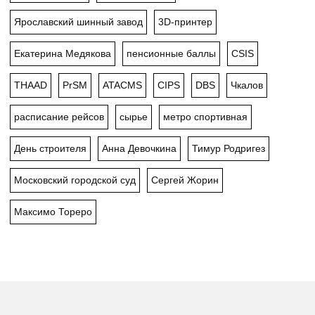
Ярославский шинный завод
3D-принтер
Екатерина Медякова
пенсионные баллы
CSIS
THAAD
PrSM
ATACMS
CIPS
DBS
Чкалов
расписание рейсов
сырье
метро спортивная
День строителя
Анна Девочкина
Тимур Родригез
Московский городской суд
Сергей Жорин
Максимо Тореро