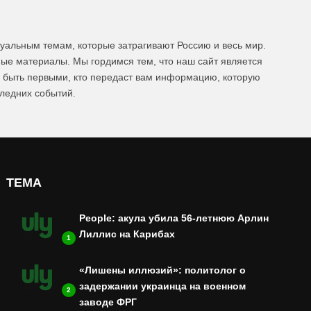
уальным темам, которые затрагивают Россию и весь мир.
ые материалы. Мы гордимся тем, что наш сайт является
ы быть первыми, кто передаст вам информацию, которую
следних событий.
ТЕМА
People: акула убила 56-летнюю Арлин
Лиллис на Карибах
1
«Лишены иллюзий»: политолог о
задержании украинца на военном
2
заводе ФРГ