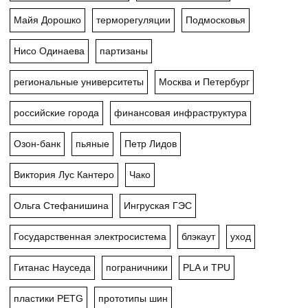
Майя Дорошко
терморегуляции
Подмосковья
Нисо Одинаева
партизаны
региональные университеты
Москва и Петербург
российские города
финансовая инфраструктура
Озон-банк
пьяные
Петр Лидов
Виктория Лус Кантеро
Чако
Ольга Стефанишина
Ингруская ГЭС
Государственная электросистема
блэкаут
уход
Гитанас Науседа
пограничники
PLA и TPU
пластики PETG
прототипы шин