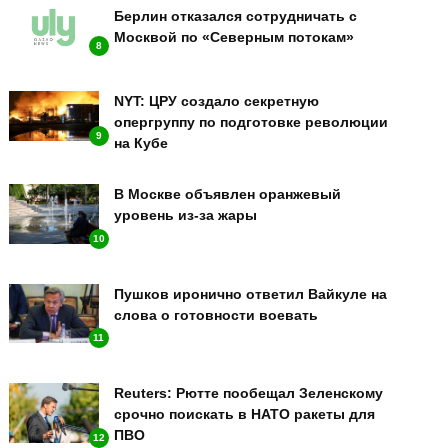
Берлин отказался сотрудничать с
Москвой по «Северным потокам»
8
NYT: ЦРУ создало секретную
опергруппу по подготовке революции
9
на Кубе
В Москве объявлен оранжевый
уровень из-за жары
10
Пушков иронично ответил Вайкуле на
слова о готовности воевать
11
Reuters: Рютте пообещал Зеленскому
срочно поискать в НАТО ракеты для
ПВО
12