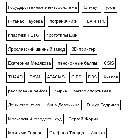
Государственная электросистема
блэкаут
уход
Гитанас Науседа
пограничники
PLA и TPU
пластики PETG
прототипы шин
Ярославский шинный завод
3D-принтер
Екатерина Медякова
пенсионные баллы
CSIS
THAAD
PrSM
ATACMS
CIPS
DBS
Чкалов
расписание рейсов
сырье
метро спортивная
День строителя
Анна Девочкина
Тимур Родригез
Московский городской суд
Сергей Жорин
Максимо Тореро
Стефано Тиоццо
Анагха