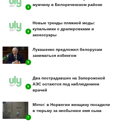
мужчину в Белореченском районе
3
Новые тренды пляжной моды:
купальники с драпировками и
4
аксессуары
Лукашенко предложил белорусам
заниматься избингом
5
Два пострадавших на Запорожской
АЭС остаются под наблюдением
6
врачей
Mirror: в Норвегии женщину посадили
в тюрьму за необычное имя сына
7