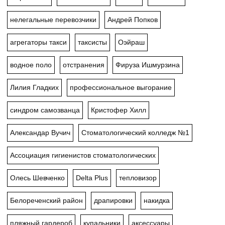
нелегальные перевозчики
Андрей Попков
агрегаторы такси
таксисты
Оэйраш
водное поло
отстранения
Фируза Ишмурзина
Лилия Гладких
профессиональное выгорание
синдром самозванца
Кристофер Хилл
Александар Вучич
Стоматологический колледж №1
Ассоциация гигиенистов стоматологических
Олесь Шевченко
Delta Plus
тепловизор
Белореченский район
драпировки
накидка
пляжный гардероб
купальники
аксессуары