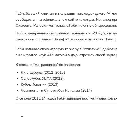
Габи, бывший капитан и полузащитник мадридского "Атлет
сообщается на официальном сайте команды. Испанец прим
Симеоне. Условия контракта с Габи пока не обнародованы
После завершения спортивной карьеры в 2020 году, он з
резервным составом "Хетафе", а также возглавляя "Реал С
Габи начинал свою игровую карьеру в "Атлетико", дебюти
он сыграл за клуб 417 матчей в двух отрезках своей карьер
В составе "матрасников" он завоевал:
Лигу Европы (2012, 2018)
Суперкубок УЕФА (2012)
Кубок Испании (2013)
Чемпионат и Суперкубок Испании (2014)
С сезона 2013/14 годов Габи занимал пост капитана кома