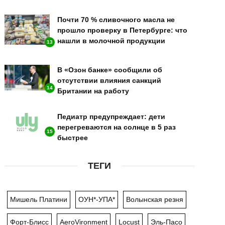
Почти 70 % сливочного масла не
прошло проверку в Петербурге: что
нашли в молочной продукции
13
В «Озон банке» сообщили об
отсутствии влияния санкций
14
Британии на работу
Педиатр предупреждает: дети
перегреваются на солнце в 5 раз
15
быстрее
ТЕГИ
Мишель Платини
ОУН*-УПА*
Волынская резня
Форт-Блисс
AeroVironment
Locust
Эль-Пасо