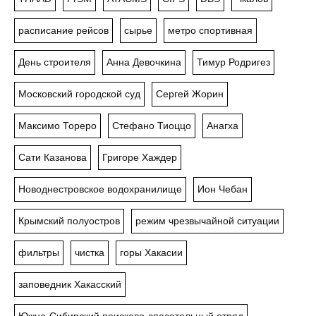
расписание рейсов
сырье
метро спортивная
День строителя
Анна Девочкина
Тимур Родригез
Московский городской суд
Сергей Жорин
Максимо Тореро
Стефано Тиоццо
Анагха
Сати Казанова
Григоре Хаждер
Новоднестровское водохранилище
Ион Чебан
Крымский полуостров
режим чрезвычайной ситуации
фильтры
чистка
горы Хакасии
заповедник Хакасский