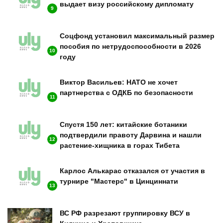
выдает визу российскому дипломату
9
Соцфонд установил максимальный размер
пособия по нетрудоспособности в 2026
10
году
Виктор Васильев: НАТО не хочет
партнерства с ОДКБ по безопасности
11
Спустя 150 лет: китайские ботаники
подтвердили правоту Дарвина и нашли
12
растение-хищника в горах Тибета
Карлос Алькарас отказался от участия в
турнире "Мастерс" в Цинциннати
13
ВС РФ разрезают группировку ВСУ в