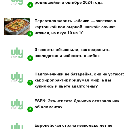
родившейся в октябре 2024 года
4
Перестала жарить кабачки — запекаю с
картошкой под сырной шапкой: сочная,
нежная, на вкус 10 из 10
5
Эксперты объяснили, как сохранить
наследство и избежать ошибок
6
Надпочечники не батарейка, они не устают:
как хиропрактик придумал миф, а вы
7
купились и пьёте адаптогены?
ESPN: Экс-невеста Дончича отозвала иск
об алиментах
8
Европейская страна несколько лет не