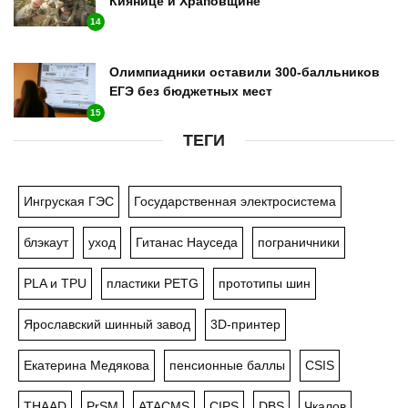
Киянице и Храповщине
14
Олимпиадники оставили 300-балльников
ЕГЭ без бюджетных мест
15
ТЕГИ
Ингруская ГЭС
Государственная электросистема
блэкаут
уход
Гитанас Науседа
пограничники
PLA и TPU
пластики PETG
прототипы шин
Ярославский шинный завод
3D-принтер
Екатерина Медякова
пенсионные баллы
CSIS
THAAD
PrSM
ATACMS
CIPS
DBS
Чкалов