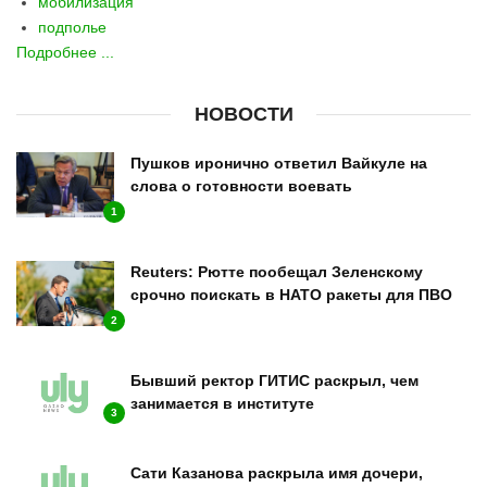
мобилизация
подполье
Подробнее ...
НОВОСТИ
Пушков иронично ответил Вайкуле на
слова о готовности воевать
1
Reuters: Рютте пообещал Зеленскому
срочно поискать в НАТО ракеты для ПВО
2
Бывший ректор ГИТИС раскрыл, чем
занимается в институте
3
Сати Казанова раскрыла имя дочери,