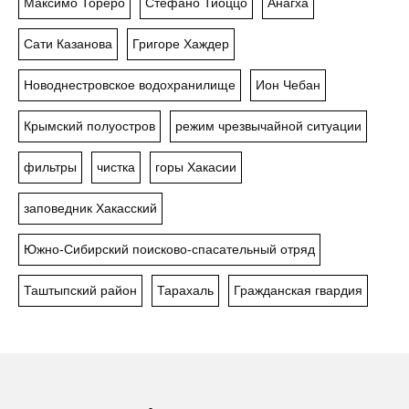
Максимо Тореро
Стефано Тиоццо
Анагха
Сати Казанова
Григоре Хаждер
Новоднестровское водохранилище
Ион Чебан
Крымский полуостров
режим чрезвычайной ситуации
фильтры
чистка
горы Хакасии
заповедник Хакасский
Южно-Сибирский поисково-спасательный отряд
Таштыпский район
Тарахаль
Гражданская гвардия