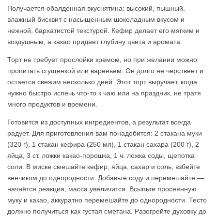
Получается обалденная вкуснятина: высокий, пышный,
влажный бисквит с насыщенным шоколадным вкусом и
нежной, бархатистой текстурой. Кефир делает его мягким и
воздушным, а какао придает глубину цвета и аромата.
Торт не требует прослойки кремом, но при желании можно
пропитать сгущенкой или вареньем. Он долго не черствеет и
остается свежим несколько дней. Этот торт выручает, когда
нужно быстро испечь что-то к чаю или на праздник, не тратя
много продуктов и времени.
Готовится из доступных ингредиентов, а результат всегда
радует. Для приготовления вам понадобится: 2 стакана муки
(320 г), 1 стакан кефира (250 мл), 1 стакан сахара (200 г), 2
яйца, 3 ст. ложки какао-порошка, 1 ч. ложка соды, щепотка
соли. В миске смешайте кефир, яйца, сахар и соль, взбейте
венчиком до однородности. Добавьте соду и перемешайте —
начнётся реакция, масса увеличится. Всыпьте просеянную
муку и какао, аккуратно перемешайте до однородности. Тесто
должно получиться как густая сметана. Разогрейте духовку до