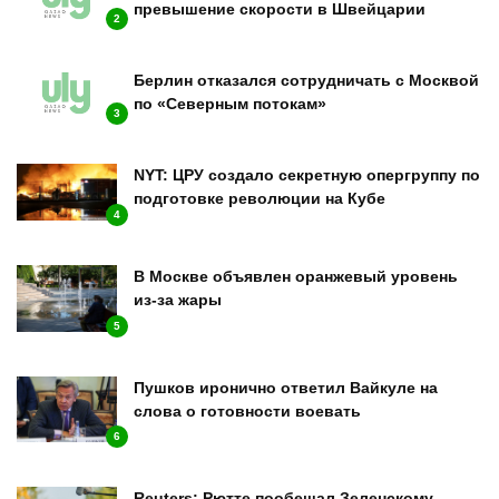
превышение скорости в Швейцарии
2
Берлин отказался сотрудничать с Москвой
по «Северным потокам»
3
NYT: ЦРУ создало секретную опергруппу по
подготовке революции на Кубе
4
В Москве объявлен оранжевый уровень
из-за жары
5
Пушков иронично ответил Вайкуле на
слова о готовности воевать
6
Reuters: Рютте пообещал Зеленскому