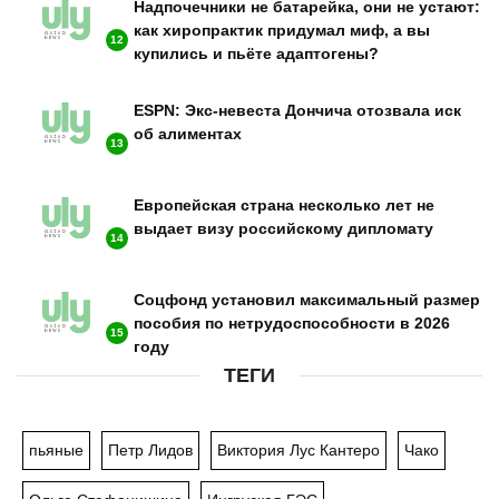
Надпочечники не батарейка, они не устают:
как хиропрактик придумал миф, а вы
12
купились и пьёте адаптогены?
ESPN: Экс-невеста Дончича отозвала иск
об алиментах
13
Европейская страна несколько лет не
выдает визу российскому дипломату
14
Соцфонд установил максимальный размер
пособия по нетрудоспособности в 2026
15
году
ТЕГИ
пьяные
Петр Лидов
Виктория Лус Кантеро
Чако