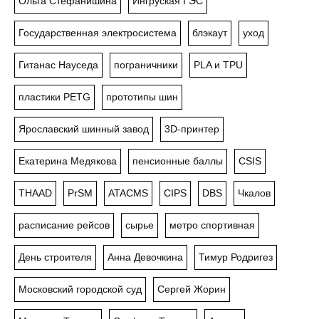
Ольга Стефанишина
Ингруская ГЭС
Государственная электросистема
блэкаут
уход
Гитанас Науседа
пограничники
PLA и TPU
пластики PETG
прототипы шин
Ярославский шинный завод
3D-принтер
Екатерина Медякова
пенсионные баллы
CSIS
THAAD
PrSM
ATACMS
CIPS
DBS
Чкалов
расписание рейсов
сырье
метро спортивная
День строителя
Анна Девочкина
Тимур Родригез
Московский городской суд
Сергей Жорин