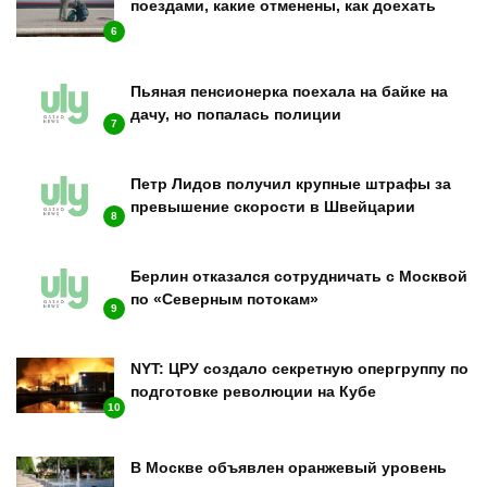
поездами, какие отменены, как доехать
6
Пьяная пенсионерка поехала на байке на
дачу, но попалась полиции
7
Петр Лидов получил крупные штрафы за
превышение скорости в Швейцарии
8
Берлин отказался сотрудничать с Москвой
по «Северным потокам»
9
NYT: ЦРУ создало секретную опергруппу по
подготовке революции на Кубе
10
В Москве объявлен оранжевый уровень