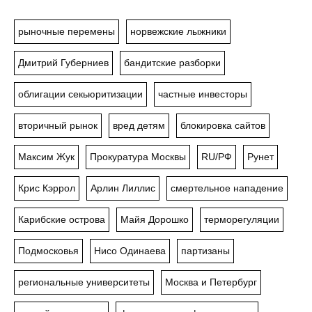
рыночные перемены
норвежские лыжники
Дмитрий Губерниев
бандитские разборки
облигации секьюритизации
частные инвесторы
вторичный рынок
вред детям
блокировка сайтов
Максим Жук
Прокуратура Москвы
RU/РФ
Рунет
Крис Кэррол
Арлин Лиллис
смертельное нападение
Карибские острова
Майя Дорошко
терморегуляции
Подмосковья
Нисо Одинаева
партизаны
региональные университеты
Москва и Петербург