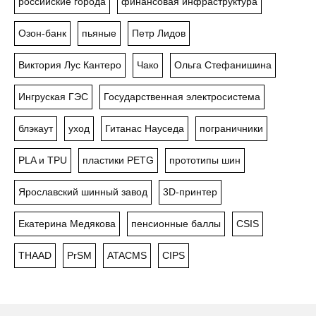
российские города
финансовая инфраструктура
Озон-банк
пьяные
Петр Лидов
Виктория Лус Кантеро
Чако
Ольга Стефанишина
Ингруская ГЭС
Государственная электросистема
блэкаут
уход
Гитанас Науседа
пограничники
PLA и TPU
пластики PETG
прототипы шин
Ярославский шинный завод
3D-принтер
Екатерина Медякова
пенсионные баллы
CSIS
THAAD
PrSM
ATACMS
CIPS