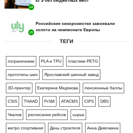
ЕГЭ без бюджетных мест
14
Российские синхронистки завоевали
золото на чемпионате Европы
15
ТЕГИ
пограничники
PLA и TPU
пластики PETG
прототипы шин
Ярославский шинный завод
3D-принтер
Екатерина Медякова
пенсионные баллы
CSIS
THAAD
PrSM
ATACMS
CIPS
DBS
Чкалов
расписание рейсов
сырье
метро спортивная
День строителя
Анна Девочкина