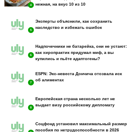
нежная, на вкус 10 из 10
4
Эксперты объяснили, как сохранить
наследство и избежать ошибок
5
Надпочечники не батарейка, они не устают:
как хиропрактик придумал миф, а вы
6
купились и пьёте адаптогены?
ESPN: Экс-невеста Дончича отозвала иск
об алиментах
7
Европейская страна несколько лет не
выдает визу российскому дипломату
8
Соцфонд установил максимальный размер
пособия по нетрудоспособности в 2026