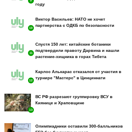
9
году
Виктор Васильев: НАТО не хочет
партнерства с ОДКБ по безопасности
10
Спустя 150 лет: китайские ботаники
подтвердили правоту Дарвина и нашли
11
растение-хищника в горах Тибета
Карлос Алькарас отказался от участия в
турнире "Мастерс" в Цинциннати
12
ВС РФ разрезают группировку ВСУ в
Киянице и Храповщине
13
Олимпиадники оставили 300-балльников