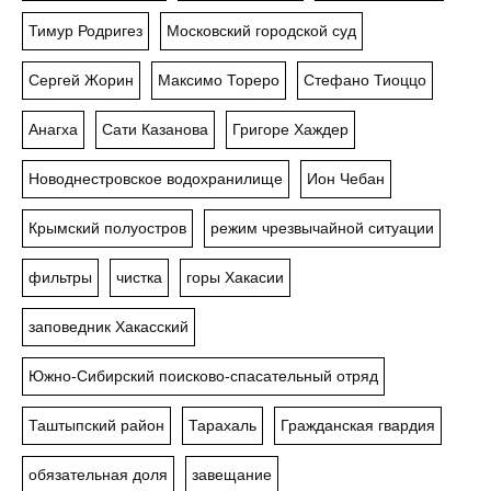
Тимур Родригез
Московский городской суд
Сергей Жорин
Максимо Тореро
Стефано Тиоццо
Анагха
Сати Казанова
Григоре Хаждер
Новоднестровское водохранилище
Ион Чебан
Крымский полуостров
режим чрезвычайной ситуации
фильтры
чистка
горы Хакасии
заповедник Хакасский
Южно-Сибирский поисково-спасательный отряд
Таштыпский район
Тарахаль
Гражданская гвардия
обязательная доля
завещание