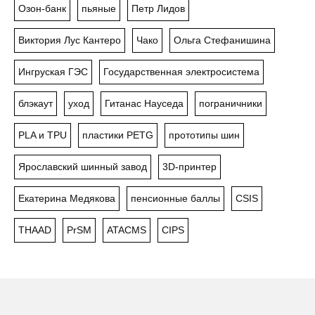
Озон-банк
пьяные
Петр Лидов
Виктория Лус Кантеро
Чако
Ольга Стефанишина
Ингруская ГЭС
Государственная электросистема
блэкаут
уход
Гитанас Науседа
пограничники
PLA и TPU
пластики PETG
прототипы шин
Ярославский шинный завод
3D-принтер
Екатерина Медякова
пенсионные баллы
CSIS
THAAD
PrSM
ATACMS
CIPS