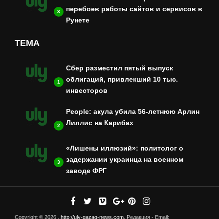
перебоев работы сайтов и сервисов в
3
Рунете
ТЕМА
Сбер разместил пятый выпуск
облигаций, привлекший 10 тыс.
1
инвесторов
People: акула убила 56-летнюю Арлин
Лиллис на Карибах
2
«Лишены иллюзий»: политолог о
задержании украинца на военном
3
заводе ФРГ
Copyright © 2026 .
http://uly-qazaq-news.com
. Редакция - Email: