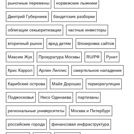
рыночные перемены
норвежские лыжники
Дмитрий Губерниев
бандитские разборки
облигации секьюритизации
частные инвесторы
вторичный рынок
вред детям
блокировка сайтов
Максим Жук
Прокуратура Москвы
RU/РФ
Рунет
Крис Кэррол
Арлин Лиллис
смертельное нападение
Карибские острова
Майя Дорошко
терморегуляции
Подмосковья
Нисо Одинаева
партизаны
региональные университеты
Москва и Петербург
российские города
финансовая инфраструктура