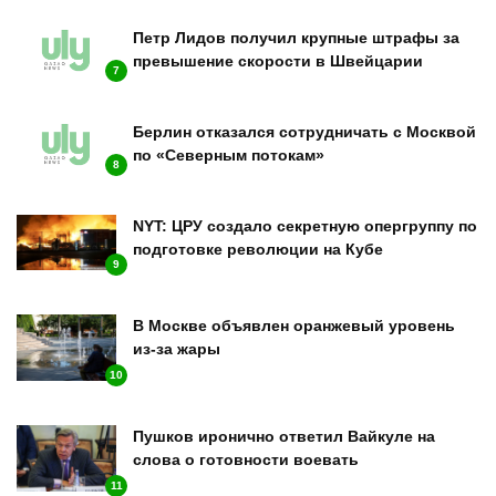
Петр Лидов получил крупные штрафы за
превышение скорости в Швейцарии
7
Берлин отказался сотрудничать с Москвой
по «Северным потокам»
8
NYT: ЦРУ создало секретную опергруппу по
подготовке революции на Кубе
9
В Москве объявлен оранжевый уровень
из-за жары
10
Пушков иронично ответил Вайкуле на
слова о готовности воевать
11