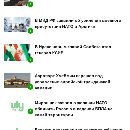
4
В МИД РФ заявили об усилении военного
присутствия НАТО в Арктике
5
В Иране новым главой Совбеза стал
генерал КСИР
6
Аэропорт Хмеймим перешел под
управление сирийской гражданской
7
авиации
Мирошник заявил о желании НАТО
обвинить Россию в падении БПЛА на
8
своей территории
Россети восстановили электроснабжение