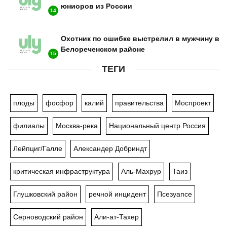
юниоров из России
14
Охотник по ошибке выстрелил в мужчину в
Белореченском районе
15
ТЕГИ
плоды
фосфор
калий
правительства
Моспроект
филиалы
Москва-река
Национальный центр Россия
Лейпциг/Галле
Александер Добриндт
критическая инфраструктура
Аль-Махрур
Таиз
Глушковский район
речной инцидент
Псезуапсе
Серноводский район
Али-ат-Тахер