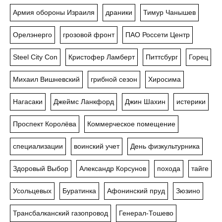
Армия обороны Израиля
драники
Тимур Чанышев
Орелэнерго
грозовой фронт
ПАО Россети Центр
Steel City Con
Кристофер Ламберт
Питтсбург
Горец
Михаил Вишневский
грибной сезон
Хиросима
Нагасаки
Джеймс Ланкфорд
Джин Шахин
истерики
Проспект Королёва
Коммерческое помещение
специализации
воинский учет
День физкультурника
Здоровый Выбор
Александр Корсунов
похода
тайге
Усольцевых
Буратинка
Афонинский пруд
Зюзино
Трансбалканский газопровод
Генерал-Тошево