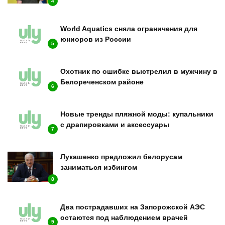
4
World Aquatics сняла ограничения для
юниоров из России
5
Охотник по ошибке выстрелил в мужчину в
Белореченском районе
6
Новые тренды пляжной моды: купальники
с драпировками и аксессуары
7
Лукашенко предложил белорусам
заниматься избингом
8
Два пострадавших на Запорожской АЭС
остаются под наблюдением врачей
9