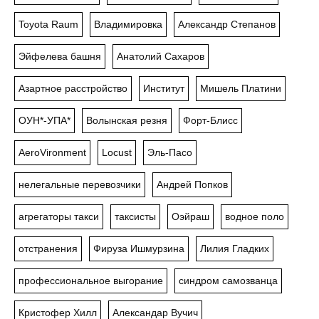
Toyota Raum
Владимировка
Александр Степанов
Эйфелева башня
Анатолий Сахаров
Азартное расстройство
Институт
Мишель Платини
ОУН*-УПА*
Волынская резня
Форт-Блисс
AeroVironment
Locust
Эль-Пасо
нелегальные перевозчики
Андрей Попков
агрегаторы такси
таксисты
Оэйраш
водное поло
отстранения
Фируза Ишмурзина
Лилия Гладких
профессиональное выгорание
синдром самозванца
Кристофер Хилл
Александар Вучич