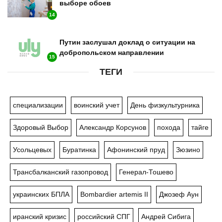
выборе обоев
14
Путин заслушал доклад о ситуации на
добропольском направлении
15
ТЕГИ
специализации
воинский учет
День физкультурника
Здоровый Выбор
Александр Корсунов
похода
тайге
Усольцевых
Буратинка
Афонинский пруд
Зюзино
Трансбалканский газопровод
Генерал-Тошево
украинских БПЛА
Bombardier artemis II
Джозеф Аун
иранский кризис
российский СПГ
Андрей Сибига