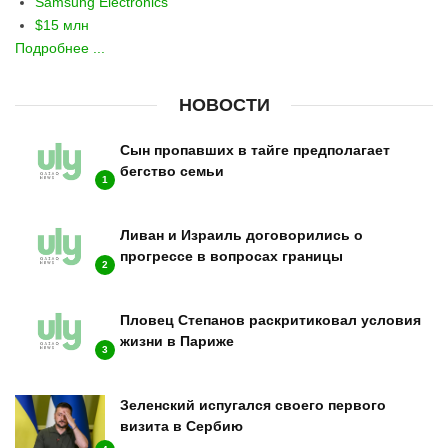
Samsung Electronics
$15 млн
Подробнее ...
НОВОСТИ
Сын пропавших в тайге предполагает
бегство семьи
1
Ливан и Израиль договорились о
прогрессе в вопросах границы
2
Пловец Степанов раскритиковал условия
жизни в Париже
3
Зеленский испугался своего первого
визита в Сербию