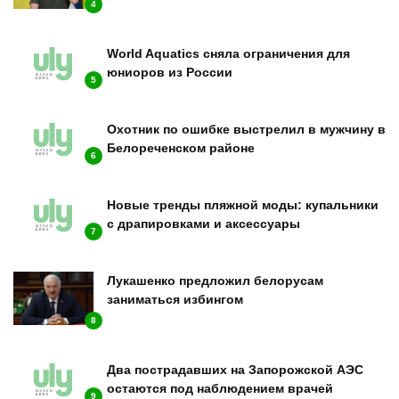
4
World Aquatics сняла ограничения для
юниоров из России
5
Охотник по ошибке выстрелил в мужчину в
Белореченском районе
6
Новые тренды пляжной моды: купальники
с драпировками и аксессуары
7
Лукашенко предложил белорусам
заниматься избингом
8
Два пострадавших на Запорожской АЭС
остаются под наблюдением врачей
9