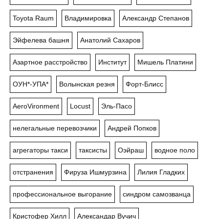
Toyota Raum
Владимировка
Александр Степанов
Эйфелева башня
Анатолий Сахаров
Азартное расстройство
Институт
Мишель Платини
ОУН*-УПА*
Волынская резня
Форт-Блисс
AeroVironment
Locust
Эль-Пасо
нелегальные перевозчики
Андрей Попков
агрегаторы такси
таксисты
Оэйраш
водное поло
отстранения
Фируза Ишмурзина
Лилия Гладких
профессиональное выгорание
синдром самозванца
Кристофер Хилл
Александар Вучич