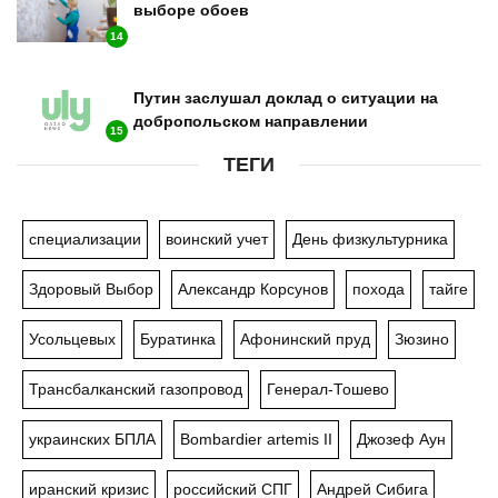
выборе обоев
14
Путин заслушал доклад о ситуации на
добропольском направлении
15
ТЕГИ
специализации
воинский учет
День физкультурника
Здоровый Выбор
Александр Корсунов
похода
тайге
Усольцевых
Буратинка
Афонинский пруд
Зюзино
Трансбалканский газопровод
Генерал-Тошево
украинских БПЛА
Bombardier artemis II
Джозеф Аун
иранский кризис
российский СПГ
Андрей Сибига